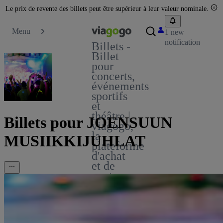
Le prix de revente des billets peut être supérieur à leur valeur nominale.
Menu
1 new
notification
Billets -
Billet
pour
concerts,
événements
sportifs
et
théâtre |
Billets pour JOENSUUN
viagogo,
la
MUSIIKKIJUHLAT
plateforme
d'achat
et de
vente
de
billets