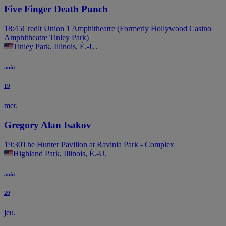
Five Finger Death Punch
18:45
Credit Union 1 Amphitheatre (Formerly Hollywood Casino
Amphitheatre Tinley Park)
Tinley Park, Illinois, É.-U.
août
19
mer.
Gregory Alan Isakov
19:30
The Hunter Pavilion at Ravinia Park - Complex
Highland Park, Illinois, É.-U.
août
20
jeu.