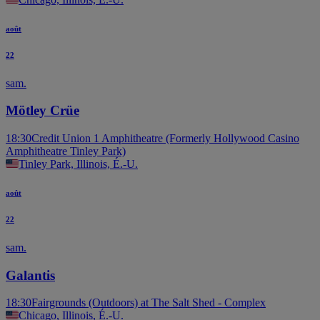
août
22
sam.
Mötley Crüe
18:30
Credit Union 1 Amphitheatre (Formerly Hollywood Casino
Amphitheatre Tinley Park)
Tinley Park, Illinois, É.-U.
août
22
sam.
Galantis
18:30
Fairgrounds (Outdoors) at The Salt Shed - Complex
Chicago, Illinois, É.-U.