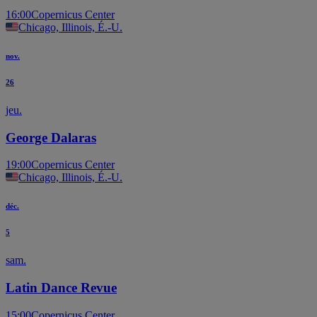
16:00
Copernicus Center
Chicago, Illinois, É.-U.
nov.
26
jeu.
George Dalaras
19:00
Copernicus Center
Chicago, Illinois, É.-U.
déc.
5
sam.
Latin Dance Revue
15:00
Copernicus Center