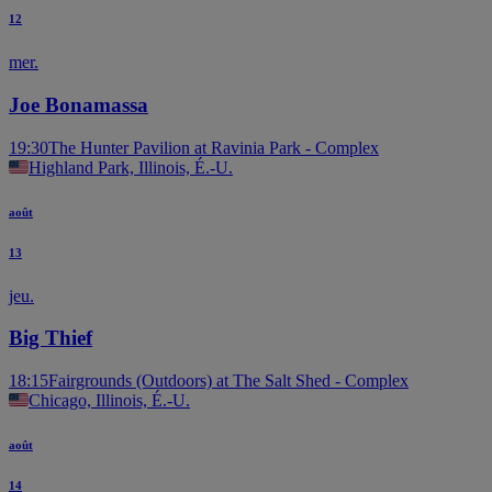
12
mer.
Joe Bonamassa
19:30
The Hunter Pavilion at Ravinia Park - Complex
Highland Park, Illinois, É.-U.
août
13
jeu.
Big Thief
18:15
Fairgrounds (Outdoors) at The Salt Shed - Complex
Chicago, Illinois, É.-U.
août
14