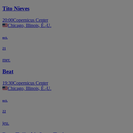
Tito Nieves
20:00
Copernicus Center
Chicago, Illinois, É.-U.
oct.
21
mer.
Beat
19:30
Copernicus Center
Chicago, Illinois, É.-U.
oct.
22
jeu.