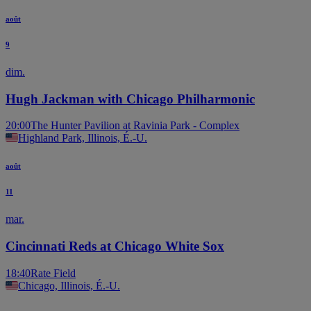
août
9
dim.
Hugh Jackman with Chicago Philharmonic
20:00
The Hunter Pavilion at Ravinia Park - Complex
Highland Park, Illinois, É.-U.
août
11
mar.
Cincinnati Reds at Chicago White Sox
18:40
Rate Field
Chicago, Illinois, É.-U.