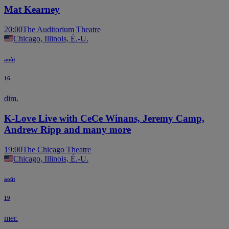
Mat Kearney
20:00
The Auditorium Theatre
Chicago, Illinois, É.-U.
août
16
dim.
K-Love Live with CeCe Winans, Jeremy Camp,
Andrew Ripp and many more
19:00
The Chicago Theatre
Chicago, Illinois, É.-U.
août
19
mer.