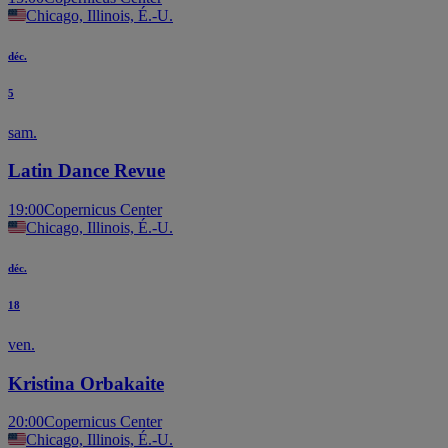
Chicago, Illinois, É.-U.
déc.
5
sam.
Latin Dance Revue
19:00
Copernicus Center
Chicago, Illinois, É.-U.
déc.
18
ven.
Kristina Orbakaite
20:00
Copernicus Center
Chicago, Illinois, É.-U.