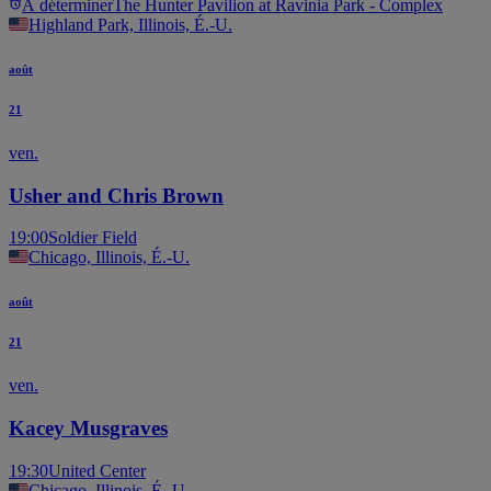
À déterminer
The Hunter Pavilion at Ravinia Park - Complex
Highland Park, Illinois, É.-U.
août
21
ven.
Usher and Chris Brown
19:00
Soldier Field
Chicago, Illinois, É.-U.
août
21
ven.
Kacey Musgraves
19:30
United Center
Chicago, Illinois, É.-U.