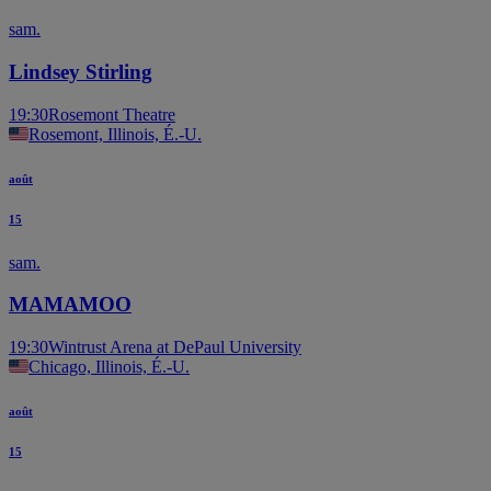
sam.
Lindsey Stirling
19:30
Rosemont Theatre
Rosemont, Illinois, É.-U.
août
15
sam.
MAMAMOO
19:30
Wintrust Arena at DePaul University
Chicago, Illinois, É.-U.
août
15