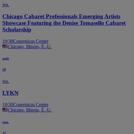
jeu.
Chicago Cabaret Professionals Emerging Artists
Showcase Featuring the Denise Tomasello Cabaret
Scholarship
19:30
Copernicus Center
Chicago, Illinois, É.-U.
août
20
jeu.
LYKN
19:30
Copernicus Center
Chicago, Illinois, É.-U.
sept.
25