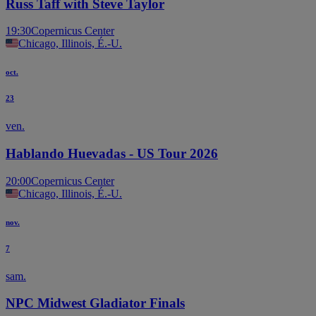
Russ Taff with Steve Taylor
19:30
Copernicus Center
Chicago, Illinois, É.-U.
oct.
23
ven.
Hablando Huevadas - US Tour 2026
20:00
Copernicus Center
Chicago, Illinois, É.-U.
nov.
7
sam.
NPC Midwest Gladiator Finals