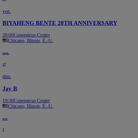
ven.
BIYAHENG BENTE 20TH ANNIVERSARY
20:00
Copernicus Center
Chicago, Illinois, É.-U.
sept.
27
dim.
Jay B
19:30
Copernicus Center
Chicago, Illinois, É.-U.
oct.
3