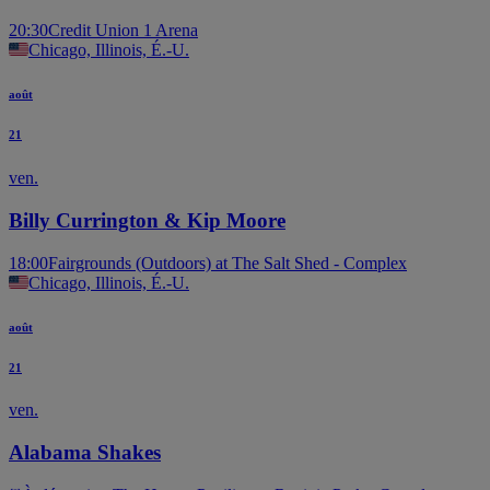
20:30
Credit Union 1 Arena
Chicago, Illinois, É.-U.
août
21
ven.
Billy Currington & Kip Moore
18:00
Fairgrounds (Outdoors) at The Salt Shed - Complex
Chicago, Illinois, É.-U.
août
21
ven.
Alabama Shakes