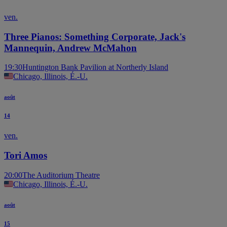
ven.
Three Pianos: Something Corporate, Jack's
Mannequin, Andrew McMahon
19:30
Huntington Bank Pavilion at Northerly Island
Chicago, Illinois, É.-U.
août
14
ven.
Tori Amos
20:00
The Auditorium Theatre
Chicago, Illinois, É.-U.
août
15