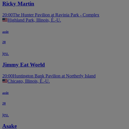
Ricky Martin
20:00
The Hunter Pavilion at Ravinia Park - Complex
Highland Park, Illinois, É.-U.
août
20
jeu.
Jimmy Eat World
20:00
Huntington Bank Pavilion at Northerly Island
Chicago, Illinois, É.-U.
août
20
jeu.
Asake