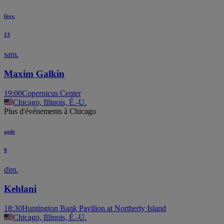
févr.
13
sam.
Maxim Galkin
19:00
Copernicus Center
Chicago, Illinois, É.-U.
Plus d'événements à Chicago
août
9
dim.
Kehlani
18:30
Huntington Bank Pavilion at Northerly Island
Chicago, Illinois, É.-U.