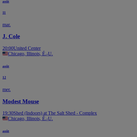
août
11
mar.
J. Cole
20:00
United Center
Chicago, Illinois, É.-U.
août
12
mer.
Modest Mouse
19:30
Shed (Indoors) at The Salt Shed - Complex
Chicago, Illinois, É.-U.
août