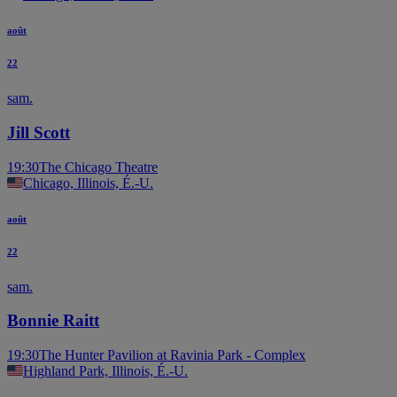
août
22
sam.
Jill Scott
19:30
The Chicago Theatre
Chicago, Illinois, É.-U.
août
22
sam.
Bonnie Raitt
19:30
The Hunter Pavilion at Ravinia Park - Complex
Highland Park, Illinois, É.-U.