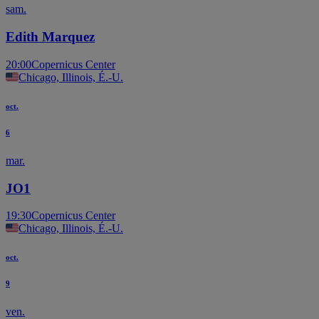
sam.
Edith Marquez
20:00
Copernicus Center
Chicago, Illinois, É.-U.
oct.
6
mar.
JO1
19:30
Copernicus Center
Chicago, Illinois, É.-U.
oct.
9
ven.