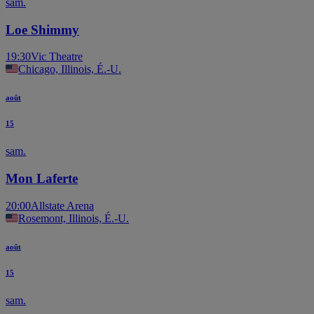
sam.
Loe Shimmy
19:30
Vic Theatre
Chicago, Illinois, É.-U.
août
15
sam.
Mon Laferte
20:00
Allstate Arena
Rosemont, Illinois, É.-U.
août
15
sam.