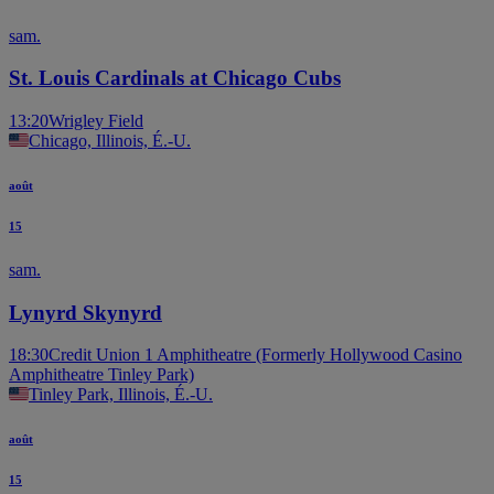
sam.
St. Louis Cardinals at Chicago Cubs
13:20
Wrigley Field
Chicago, Illinois, É.-U.
août
15
sam.
Lynyrd Skynyrd
18:30
Credit Union 1 Amphitheatre (Formerly Hollywood Casino
Amphitheatre Tinley Park)
Tinley Park, Illinois, É.-U.
août
15