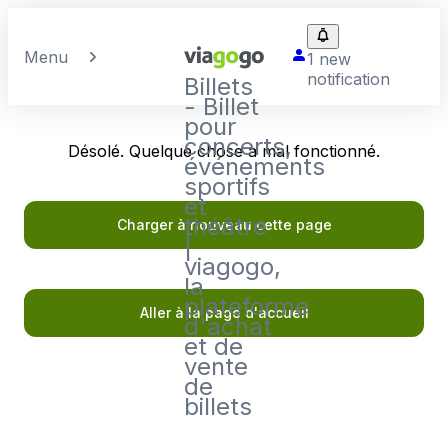
Menu
1 new
notification
Billets
- Billet
pour
concerts,
Désolé. Quelque chose a mal fonctionné.
événements
sportifs
et
théâtre
Charger à nouveau cette page
|
viagogo,
la
plateforme
Aller à la page d'accueil
d'achat
et de
vente
de
billets