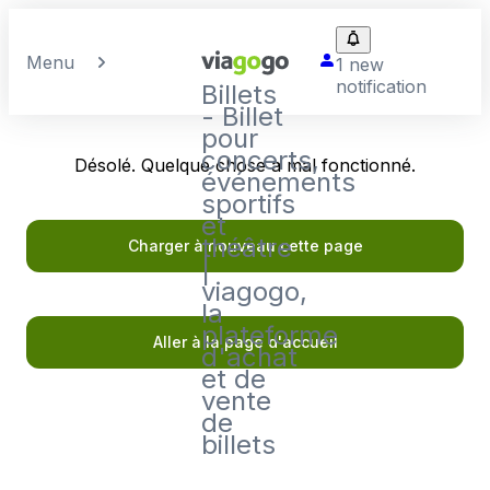
Menu
1 new
notification
Billets
- Billet
pour
concerts,
Désolé. Quelque chose a mal fonctionné.
événements
sportifs
et
théâtre
Charger à nouveau cette page
|
viagogo,
la
plateforme
Aller à la page d'accueil
d'achat
et de
vente
de
billets