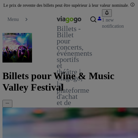
Le prix de revente des billets peut être supérieur à leur valeur nominale.
Menu
1 new
notification
Billets -
Billet
pour
concerts,
événements
sportifs
et
théâtre |
Billets pour Wine & Music
viagogo,
la
Valley Festival
plateforme
d'achat
et de
vente
de
billets