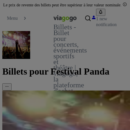
Le prix de revente des billets peut être supérieur à leur valeur nominale.
Menu
1 new
notification
Billets -
Billet
pour
concerts,
événements
sportifs
et
théâtre |
Billets pour Festival Panda
viagogo,
la
plateforme
d'achat
et de
vente
de
billets