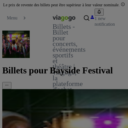
Le prix de revente des billets peut être supérieur à leur valeur nominale.
Menu
1 new
notification
Billets -
Billet
pour
concerts,
événements
sportifs
et
théâtre |
Billets pour Bayside Festival
viagogo,
la
plateforme
d'achat
et de
vente
de
billets