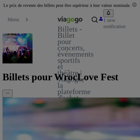
Le prix de revente des billets peut être supérieur à leur valeur nominale.
Menu
1 new
notification
Billets -
Billet
pour
concerts,
événements
sportifs
et
théâtre |
Billets pour WrocLove Fest
viagogo,
la
plateforme
d'achat
et de
vente
de
billets