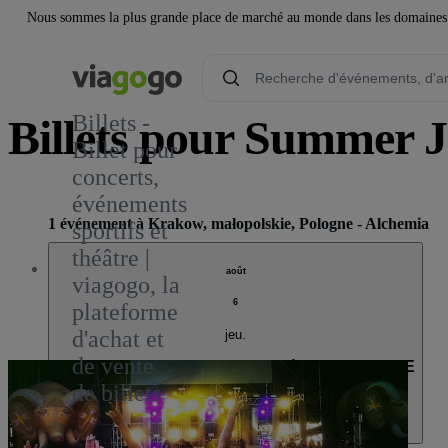
Nous sommes la plus grande place de marché au monde dans les domaines de 
Billets -
Billets pour Summer J
Billet pour
concerts,
événements
1 événement à Krakow, małopolskie, Pologne - Alchemia
sportifs et
théâtre |
août
viagogo, la
6
plateforme
d'achat et
jeu.
de vente
31. Summer Jazz Festival Kraków: Kwartet ONE
de billets
20:00
Krakow, małopolskie, Pologne
Alchemia
Alchemia
Complet