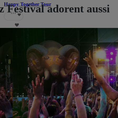
Happy Together Tour
 Festival adorent aussi
111