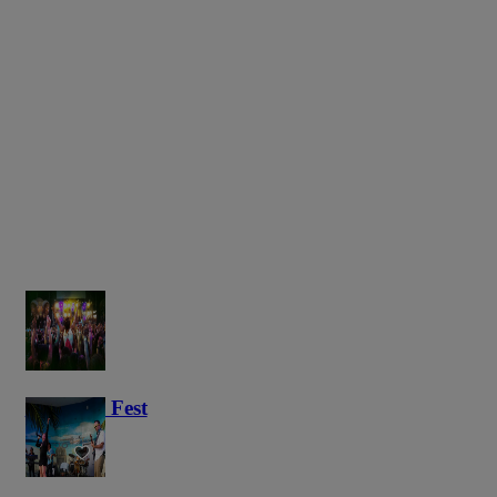
Haunted Fest
58