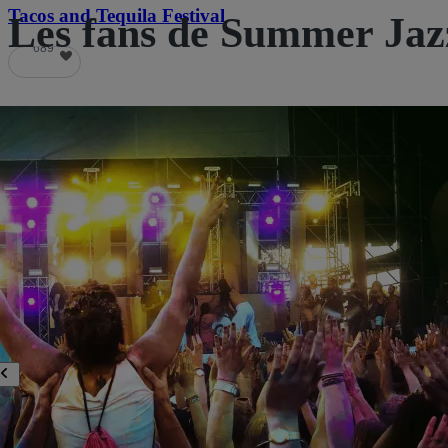
Tacos and Tequila Festival
Les fans de Summer Jazz
689