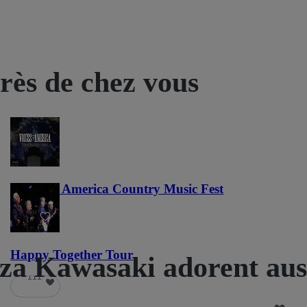
près de chez vous
Voices of America Country Music Fest
36
Happy Together Tour
a Kawasaki adorent aus
111