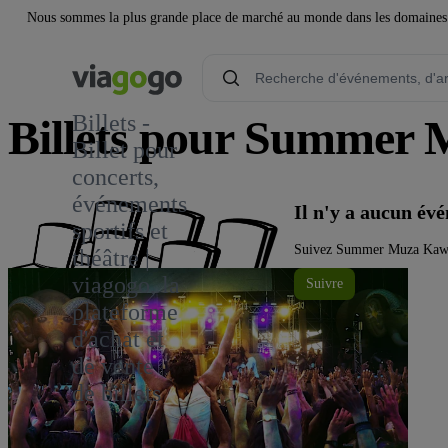
Nous sommes la plus grande place de marché au monde dans les domaines de 
Billets -
Billets pour Summer
Billet pour
concerts,
événements
Il n'y a aucun é
sportifs et
Suivez Summer Muza Kawasa
théâtre |
viagogo, la
Suivre
plateforme
d'achat et
de vente
de billets