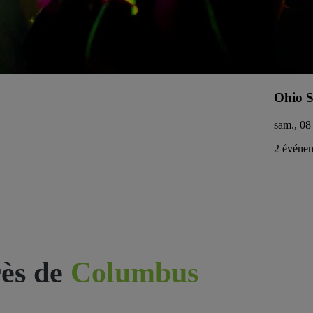
Ohio S
sam., 08
2 événem
ès de
Columbus