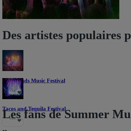
Des artistes populaires 
Lost Lands Music Festival
121
Tacos and Tequila Festival
Les fans de Summer Muz
690