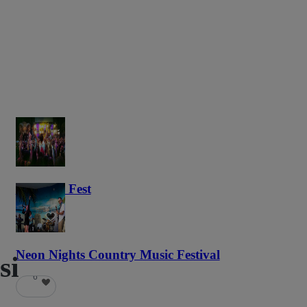
Haunted Fest
58
Neon Nights Country Music Festival
si
6