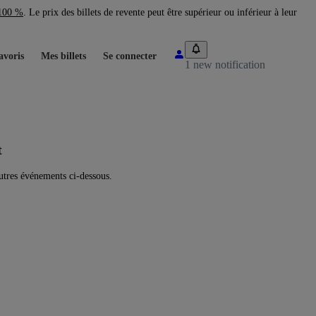
 100 %
. Le prix des billets de revente peut être supérieur ou inférieur à leur
avoris
Mes billets
Se connecter
1 new notification
t
tres événements ci-dessous.