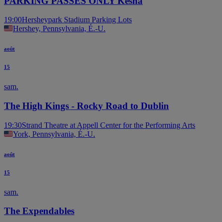
PARKING PASSES ONLY Kesha
19:00
Hersheypark Stadium Parking Lots
Hershey, Pennsylvania, É.-U.
août
15
sam.
The High Kings - Rocky Road to Dublin
19:30
Strand Theatre at Appell Center for the Performing Arts
York, Pennsylvania, É.-U.
août
15
sam.
The Expendables