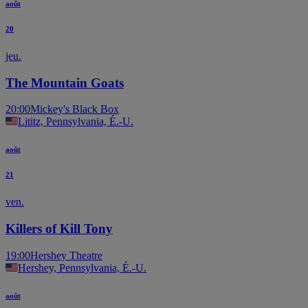
août
20
jeu.
The Mountain Goats
20:00
Mickey's Black Box
Lititz, Pennsylvania, É.-U.
août
21
ven.
Killers of Kill Tony
19:00
Hershey Theatre
Hershey, Pennsylvania, É.-U.
août