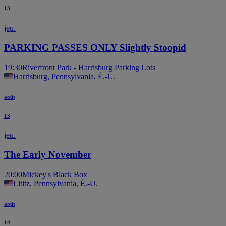
13
jeu.
PARKING PASSES ONLY Slightly Stoopid
19:30
Riverfront Park - Harrisburg Parking Lots
Harrisburg, Pennsylvania, É.-U.
août
13
jeu.
The Early November
20:00
Mickey's Black Box
Lititz, Pennsylvania, É.-U.
août
14