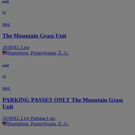
août
12
mer.
The Mountain Grass Unit
20:00
XL Live
Harrisburg, Pennsylvania, É.-U.
août
12
mer.
PARKING PASSES ONLY The Mountain Grass
Unit
20:00
XL Live Parking Lots
Harrisburg, Pennsylvania, É.-U.