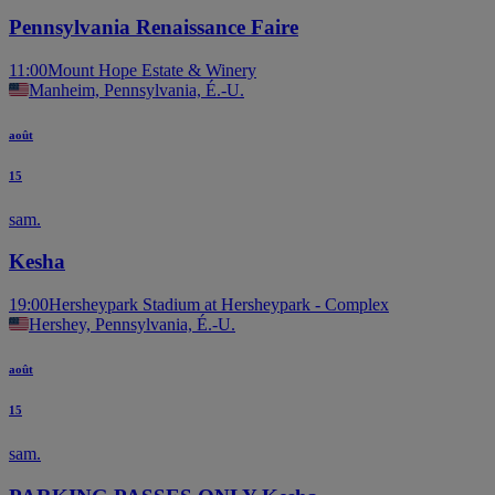
Pennsylvania Renaissance Faire
11:00
Mount Hope Estate & Winery
Manheim, Pennsylvania, É.-U.
août
15
sam.
Kesha
19:00
Hersheypark Stadium at Hersheypark - Complex
Hershey, Pennsylvania, É.-U.
août
15
sam.