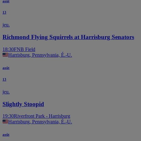
août
13
jeu.
Richmond Flying Squirrels at Harrisburg Senators
18:30
FNB Field
Harrisburg, Pennsylvania, É.-U.
août
13
jeu.
Slightly Stoopid
19:30
Riverfront Park - Harrisburg
Harrisburg, Pennsylvania, É.-U.
août