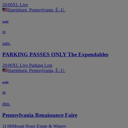
20:00
XL Live
Harrisburg, Pennsylvania, É.-U.
août
15
sam.
PARKING PASSES ONLY The Expendables
20:00
XL Live Parking Lots
Harrisburg, Pennsylvania, É.-U.
août
16
dim.
Pennsylvania Renaissance Faire
11:00
Mount Hope Estate & Winery