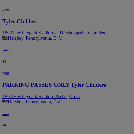
ven.
Tyler Childers
18:30
Hersheypark Stadium at Hersheypark - Complex
Hershey, Pennsylvania, É.-U.
août
14
ven.
PARKING PASSES ONLY Tyler Childers
18:30
Hersheypark Stadium Parking Lots
Hershey, Pennsylvania, É.-U.
août
14