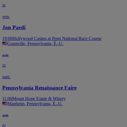
21
ven.
Jon Pardi
19:00
Hollywood Casino at Penn National Race Course
Grantville, Pennsylvania, É.-U.
août
22
sam.
Pennsylvania Renaissance Faire
11:00
Mount Hope Estate & Winery
Manheim, Pennsylvania, É.-U.
août
22