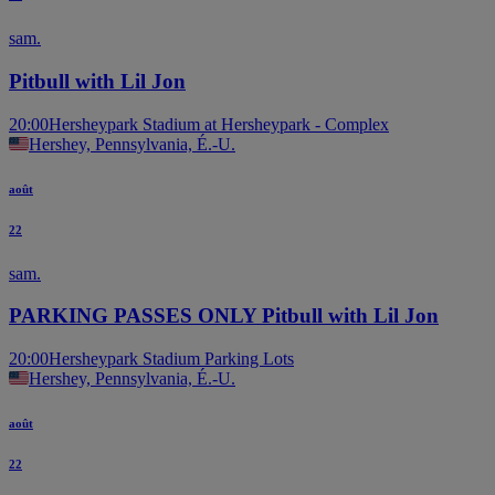
sam.
Pitbull with Lil Jon
20:00
Hersheypark Stadium at Hersheypark - Complex
Hershey, Pennsylvania, É.-U.
août
22
sam.
PARKING PASSES ONLY Pitbull with Lil Jon
20:00
Hersheypark Stadium Parking Lots
Hershey, Pennsylvania, É.-U.
août
22