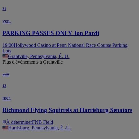
21
ven.
PARKING PASSES ONLY Jon Pardi
19:00
Hollywood Casino at Penn National Race Course Parking
Lots
Grantville, Pennsylvania, É.-U.
Plus d'événements à Grantville
août
12
mer.
Richmond Flying Squirrels at Harrisburg Senators
À déterminer
FNB Field
Harrisburg, Pennsylvania, É.-U.