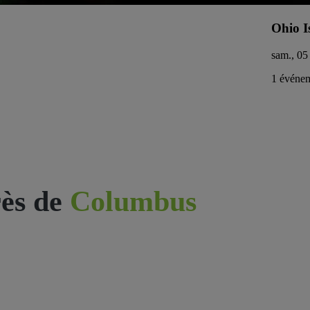
Ohio I
sam., 05 
1 événem
ès de
Columbus