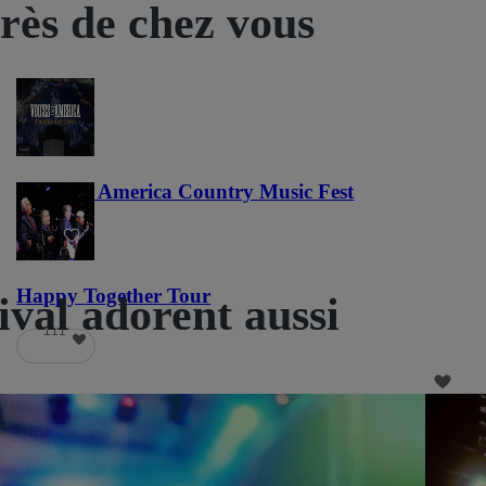
près de chez vous
Voices of America Country Music Fest
36
Happy Together Tour
ival adorent aussi
111