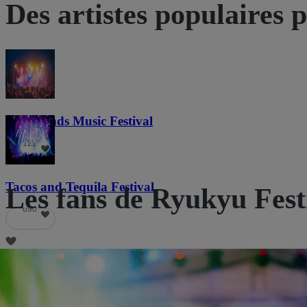
Des artistes populaires 
Lost Lands Music Festival
121
Tacos and Tequila Festival
Les fans de Ryukyu Fest
690