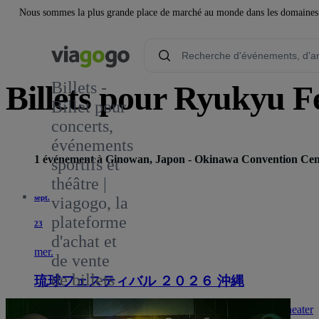
Nous sommes la plus grande place de marché au monde dans les domaines de 
Billets -
Billets pour Ryukyu Fe
Billet pour
concerts,
1
événements
1 événement à Ginowan, Japon - Okinawa Convention Cen
sportifs et
théâtre |
sept.
viagogo, la
plateforme
23
d'achat et
mer.
de vente
de billets
琉球フェスティバル ２０２６ 沖縄
15:00
Ginowan, Japon
Okinawa Convention Center Theater