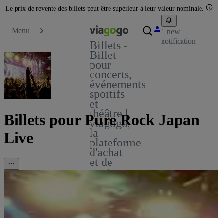
Le prix de revente des billets peut être supérieur à leur valeur nominale.
Menu
1 new
notification
Billets -
Billet
pour
concerts,
événements
sportifs
et
théâtre |
Billets pour Pure Rock Japan
viagogo,
la
Live
plateforme
d'achat
et de
vente
de
billets