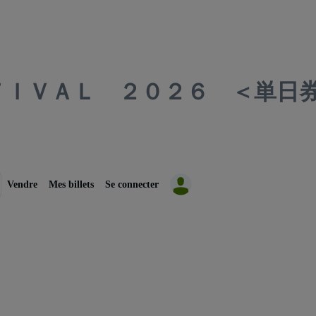
ＴＩＶＡＬ ２０２６ ＜単日
Vendre
Mes billets
Se connecter