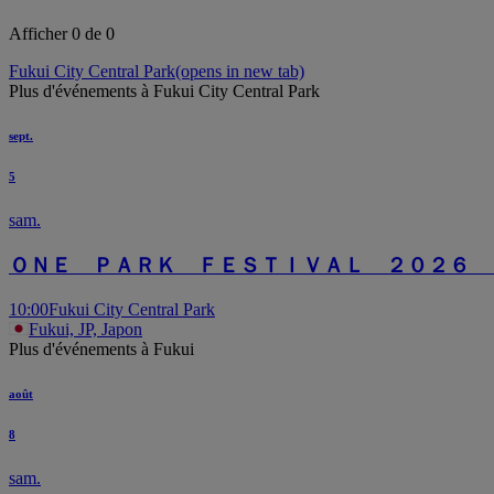
Afficher 0 de 0
Fukui City Central Park
(opens in new tab)
Plus d'événements à Fukui City Central Park
sept.
5
sam.
ＯＮＥ ＰＡＲＫ ＦＥＳＴＩＶＡＬ ２０２６ 
10:00
Fukui City Central Park
Fukui, JP, Japon
Plus d'événements à Fukui
août
8
sam.