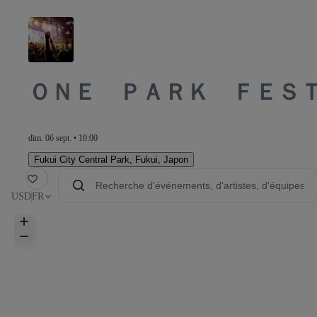
ＯＮＥ ＰＡＲＫ ＦＥＳ
dim. 06 sept. • 10:00
Fukui City Central Park
,
Fukui, Japon
voris
USD
FR