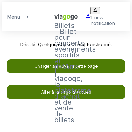
Menu
1 new
notification
Billets
- Billet
pour
concerts,
Désolé. Quelque chose a mal fonctionné.
événements
sportifs
et
théâtre
Charger à nouveau cette page
|
viagogo,
la
plateforme
Aller à la page d'accueil
d'achat
et de
vente
de
billets