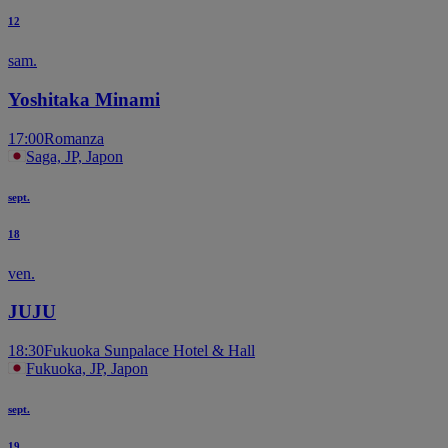
12
sam.
Yoshitaka Minami
17:00
Romanza
Saga, JP, Japon
sept.
18
ven.
JUJU
18:30
Fukuoka Sunpalace Hotel & Hall
Fukuoka, JP, Japon
sept.
19