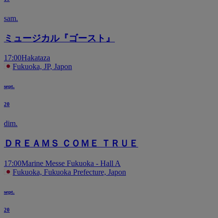
sam.
ミュージカル『ゴースト』
17:00
Hakataza
Fukuoka, JP, Japon
sept.
20
dim.
ＤＲＥＡＭＳ ＣＯＭＥ ＴＲＵＥ
17:00
Marine Messe Fukuoka - Hall A
Fukuoka, Fukuoka Prefecture, Japon
sept.
20