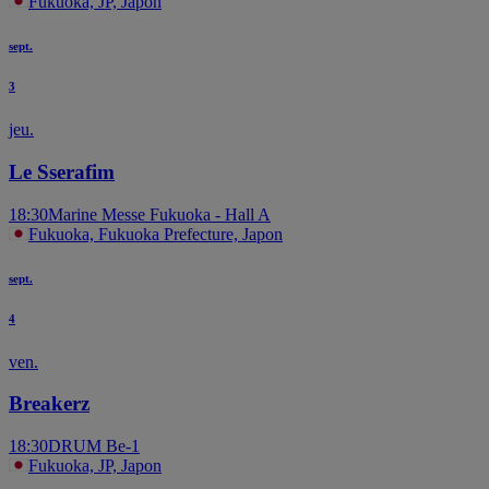
Fukuoka, JP, Japon
sept.
3
jeu.
Le Sserafim
18:30
Marine Messe Fukuoka - Hall A
Fukuoka, Fukuoka Prefecture, Japon
sept.
4
ven.
Breakerz
18:30
DRUM Be-1
Fukuoka, JP, Japon