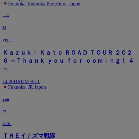
Fukuoka, Fukuoka Prefecture, Japon
août
28
ven.
Ｋａｚｕｋｉ Ｋａｔｏ ＲＯＡＤ ＴＯＵＲ ２０２
６ ～Ｔｈａｎｋ ｙｏｕ ｆｏｒ ｃｏｍｉｎｇ！ ４
～
14:30
DRUM Be-1
Fukuoka, JP, Japon
août
29
sam.
ＴＨＥイナズマ戦隊