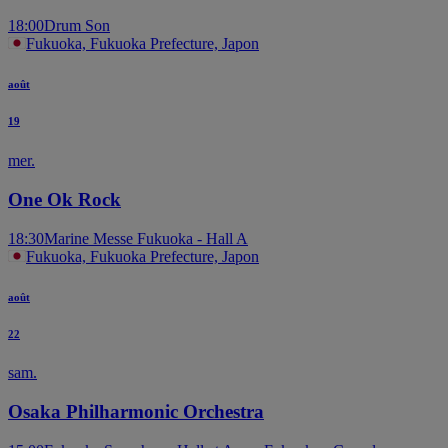
18:00
Drum Son
Fukuoka, Fukuoka Prefecture, Japon
août
19
mer.
One Ok Rock
18:30
Marine Messe Fukuoka - Hall A
Fukuoka, Fukuoka Prefecture, Japon
août
22
sam.
Osaka Philharmonic Orchestra