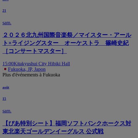
21
sam.
２０２６北九州国際音楽祭／マイスター・アール
ト×ライジングスター オーケストラ 篠崎史紀
［コンサートマスター］
15:00
Kitakyushui City Hibiki Hall
Fukuoka, JP, Japon
Plus d'événements à Fukuoka
août
15
sam.
【ぴあ特別シート】福岡ソフトバンクホークス対
東北楽天ゴールデンイーグルス 公式戦