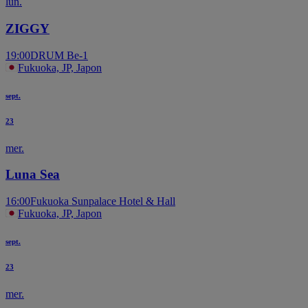
lun.
ZIGGY
19:00
DRUM Be-1
Fukuoka, JP, Japon
sept.
23
mer.
Luna Sea
16:00
Fukuoka Sunpalace Hotel & Hall
Fukuoka, JP, Japon
sept.
23
mer.