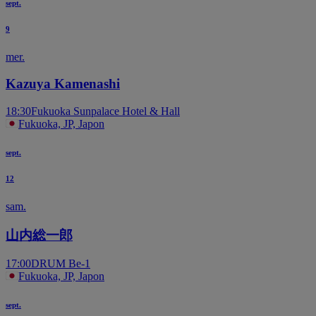
sept.
9
mer.
Kazuya Kamenashi
18:30
Fukuoka Sunpalace Hotel & Hall
Fukuoka, JP, Japon
sept.
12
sam.
山内総一郎
17:00
DRUM Be-1
Fukuoka, JP, Japon
sept.