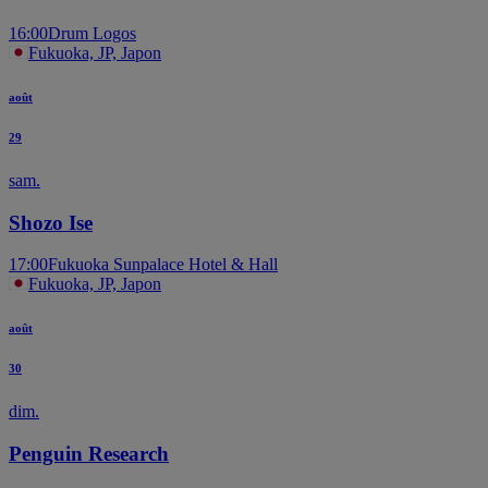
16:00
Drum Logos
Fukuoka, JP, Japon
août
29
sam.
Shozo Ise
17:00
Fukuoka Sunpalace Hotel & Hall
Fukuoka, JP, Japon
août
30
dim.
Penguin Research