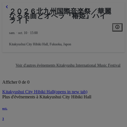
２０２６北九州国際音楽祭／華麗
なる名曲とオペラ『椿姫』ハイ
ライト
sam. · oct. 10 · 15:00
Kitakyushui City Hibiki Hall
,
Fukuoka, Japon
Voir d'autres événements Kitakyushu International Music Festival
Afficher 0 de 0
Kitakyushui City Hibiki Hall
(opens in new tab)
Plus d'événements à Kitakyushui City Hibiki Hall
oct.
3