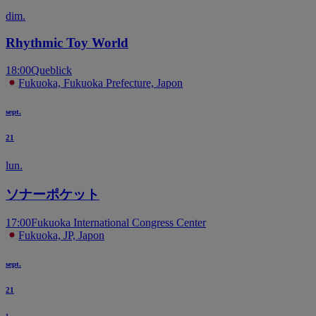
dim.
Rhythmic Toy World
18:00
Queblick
Fukuoka, Fukuoka Prefecture, Japon
sept.
21
lun.
ソナーポケット
17:00
Fukuoka International Congress Center
Fukuoka, JP, Japon
sept.
21