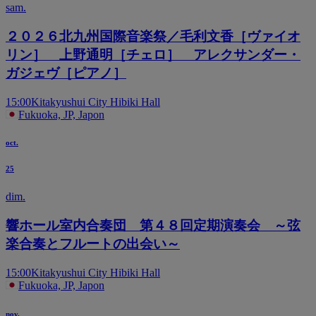
sam.
２０２６北九州国際音楽祭／毛利文香［ヴァイオ
リン］ 上野通明［チェロ］ アレクサンダー・
ガジェヴ［ピアノ］
15:00
Kitakyushui City Hibiki Hall
Fukuoka, JP, Japon
oct.
25
dim.
響ホール室内合奏団 第４８回定期演奏会 ～弦
楽合奏とフルートの出会い～
15:00
Kitakyushui City Hibiki Hall
Fukuoka, JP, Japon
nov.