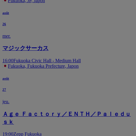
Fukuoka, JP, Japon
août
26
mer.
マジックサーカス
16:00
Fukuoka Civic Hall - Medium Hall
Fukuoka, Fukuoka Prefecture, Japon
août
27
jeu.
Ａｇｅ Ｆａｃｔｏｒｙ／ＥＮＴＨ／Ｐａｌｅｄｕ
ｓｋ
19:00
Zepp Fukuoka