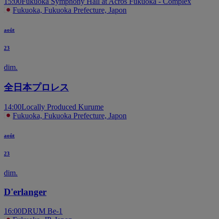
15:00
Fukuoka Symphony Hall at Acros Fukuoka - Complex
Fukuoka, Fukuoka Prefecture, Japon
août
23
dim.
全日本プロレス
14:00
Locally Produced Kurume
Fukuoka, Fukuoka Prefecture, Japon
août
23
dim.
D'erlanger
16:00
DRUM Be-1