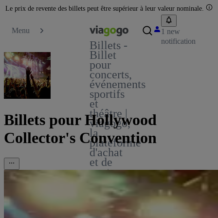
Le prix de revente des billets peut être supérieur à leur valeur nominale.
Menu
1 new
notification
Billets -
Billet
pour
concerts,
événements
sportifs
et
théâtre |
Billets pour Hollywood
viagogo,
la
Collector's Convention
plateforme
d'achat
et de
vente
de
billets