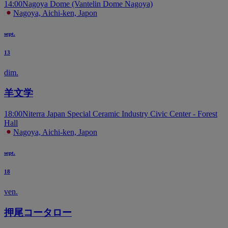
14:00
Nagoya Dome (Vantelin Dome Nagoya)
Nagoya, Aichi-ken, Japon
sept.
13
dim.
羊文学
18:00
Niterra Japan Special Ceramic Industry Civic Center - Forest
Hall
Nagoya, Aichi-ken, Japon
sept.
18
ven.
押尾コータロー