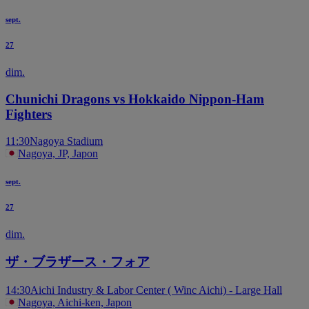
sept.
27
dim.
Chunichi Dragons vs Hokkaido Nippon-Ham
Fighters
11:30
Nagoya Stadium
Nagoya, JP, Japon
sept.
27
dim.
ザ・ブラザース・フォア
14:30
Aichi Industry & Labor Center ( Winc Aichi) - Large Hall
Nagoya, Aichi-ken, Japon