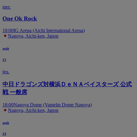
mer.
One Ok Rock
18:00
IG Arena (Aichi International Arena)
Nagoya, Aichi-ken, Japon
août
13
jeu.
中日ドラゴンズ対横浜ＤｅＮＡベイスターズ 公式
戦 一般席
18:00
Nagoya Dome (Vantelin Dome Nagoya)
Nagoya, Aichi-ken, Japon
août
14