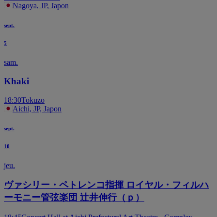
Nagoya, JP, Japon
sept.
5
sam.
Khaki
18:30
Tokuzo
Aichi, JP, Japon
sept.
10
jeu.
ヴァシリー・ペトレンコ指揮 ロイヤル・フィルハ
ーモニー管弦楽団 辻井伸行（ｐ）