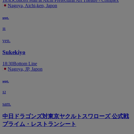
18:45
Concert Hall at Aichi Prefectural Art Theatre - Complex
Nagoya, Aichi-ken, Japon
sept.
11
ven.
Sukekiyo
18:30
Bottom Line
Nagoya, JP, Japon
sept.
12
sam.
中日ドラゴンズ対東京ヤクルトスワローズ 公式戦
プライム・レストランシート