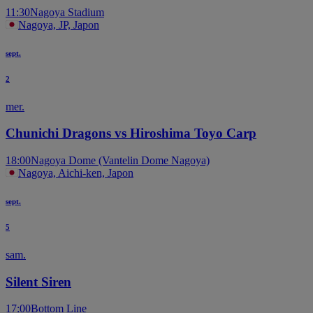
11:30
Nagoya Stadium
Nagoya, JP, Japon
sept.
2
mer.
Chunichi Dragons vs Hiroshima Toyo Carp
18:00
Nagoya Dome (Vantelin Dome Nagoya)
Nagoya, Aichi-ken, Japon
sept.
5
sam.
Silent Siren
17:00
Bottom Line