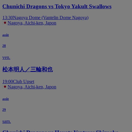
Chunichi Dragons vs Tokyo Yakult Swallows
13:30
Nagoya Dome (Vantelin Dome Nagoya)
Nagoya, Aichi-ken, Japon
août
28
ven.
松本明人／三輪和也
19:00
Club Upset
Nagoya, Aichi-ken, Japon
août
29
sam.