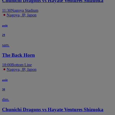
Chunichi Dragons vs Hayate Ventures Shizuoka
11:30
Nagoya Stadium
Nagoya, JP, Japon
août
29
sam.
The Back Horn
18:00
Bottom Line
Nagoya, JP, Japon
août
30
dim.
Chunichi Dragons vs Hayate Ventures Shizuoka