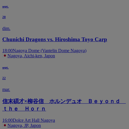
sept.
20
dim.
Chunichi Dragons vs. Hiroshima Toyo Carp
18:00
Nagoya Dome (Vantelin Dome Nagoya)
Nagoya, Aichi-ken, Japon
sept.
22
mar.
信末碩才×柳谷信 ホルンデュオ Ｂｅｙｏｎｄ
ｔｈｅ Ｈｏｒｎ
16:00
Dolce Art Hall Nagoya
Nagoya, JP, Japon