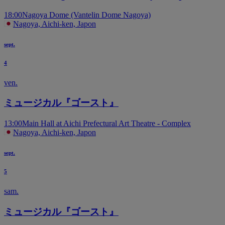
18:00
Nagoya Dome (Vantelin Dome Nagoya)
Nagoya, Aichi-ken, Japon
sept.
4
ven.
ミュージカル『ゴースト』
13:00
Main Hall at Aichi Prefectural Art Theatre - Complex
Nagoya, Aichi-ken, Japon
sept.
5
sam.
ミュージカル『ゴースト』