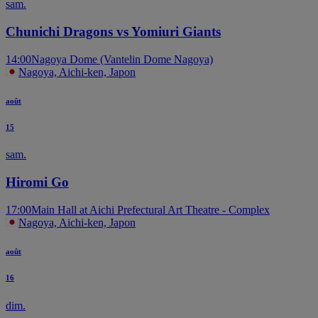
sam.
Chunichi Dragons vs Yomiuri Giants
14:00
Nagoya Dome (Vantelin Dome Nagoya)
Nagoya, Aichi-ken, Japon
août
15
sam.
Hiromi Go
17:00
Main Hall at Aichi Prefectural Art Theatre - Complex
Nagoya, Aichi-ken, Japon
août
16
dim.