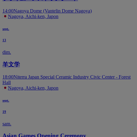
14:00
Nagoya Dome (Vantelin Dome Nagoya)
Nagoya, Aichi-ken, Japon
sept.
13
dim.
羊文学
18:00
Niterra Japan Special Ceramic Industry Civic Center - Forest
Hall
Nagoya, Aichi-ken, Japon
sept.
19
sam.
Asian Games Opening Ceremony