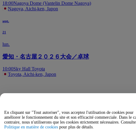
18:00
Nagoya Dome (Vantelin Dome Nagoya)
Nagoya, Aichi-ken, Japon
sept.
21
lun.
愛知・名古屋２０２６大会／卓球
10:00
Sky Hall Toyota
Toyota, Aichi-ken, Japon
En cliquant sur "Tout autoriser", vous acceptez l'utilisation de cookies pour
améliorer le fonctionnement du site et son efficacité commerciale. Dans le c
contraire, nous n'utiliserons que les cookies strictement nécessaires. Consulte
Politique en matière de cookies
pour plus de détails.