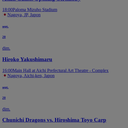
18:00
Paloma Mizuho Stadium
Nagoya, JP, Japon
sept.
20
dim.
Hiroko Yakushimaru
16:00
Main Hall at Aichi Prefectural Art Theatre - Complex
Nagoya, Aichi-ken, Japon
sept.
20
dim.
Chunichi Dragons vs. Hiroshima Toyo Carp