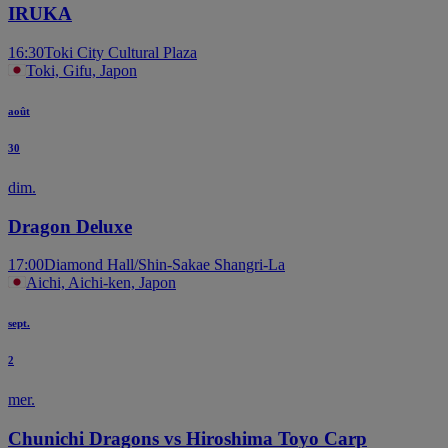
IRUKA
16:30
Toki City Cultural Plaza
Toki, Gifu, Japon
août
30
dim.
Dragon Deluxe
17:00
Diamond Hall/Shin-Sakae Shangri-La
Aichi, Aichi-ken, Japon
sept.
2
mer.
Chunichi Dragons vs Hiroshima Toyo Carp