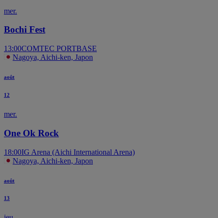
mer.
Bochi Fest
13:00
COMTEC PORTBASE
Nagoya, Aichi-ken, Japon
août
12
mer.
One Ok Rock
18:00
IG Arena (Aichi International Arena)
Nagoya, Aichi-ken, Japon
août
13
jeu.