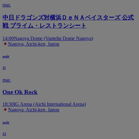
mar.
中日ドラゴンズ対横浜ＤｅＮＡベイスターズ 公式
戦 プライム・レストランシート
14:00
Nagoya Dome (Vantelin Dome Nagoya)
Nagoya, Aichi-ken, Japon
août
11
mar.
One Ok Rock
18:30
IG Arena (Aichi International Arena)
Nagoya, Aichi-ken, Japon
août
12