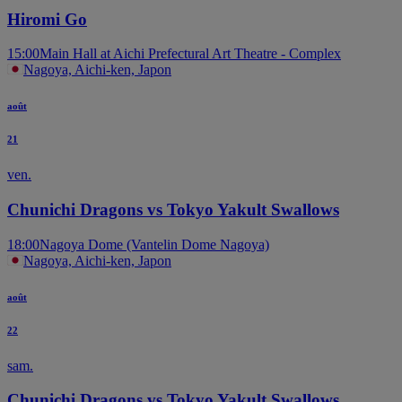
Hiromi Go
15:00
Main Hall at Aichi Prefectural Art Theatre - Complex
Nagoya, Aichi-ken, Japon
août
21
ven.
Chunichi Dragons vs Tokyo Yakult Swallows
18:00
Nagoya Dome (Vantelin Dome Nagoya)
Nagoya, Aichi-ken, Japon
août
22
sam.
Chunichi Dragons vs Tokyo Yakult Swallows