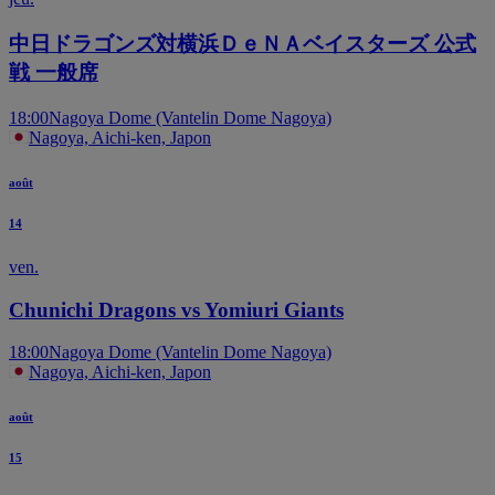
中日ドラゴンズ対横浜ＤｅＮＡベイスターズ 公式
戦 一般席
18:00
Nagoya Dome (Vantelin Dome Nagoya)
Nagoya, Aichi-ken, Japon
août
14
ven.
Chunichi Dragons vs Yomiuri Giants
18:00
Nagoya Dome (Vantelin Dome Nagoya)
Nagoya, Aichi-ken, Japon
août
15