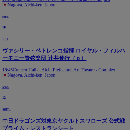
Nagoya, Aichi-ken, Japon
sept.
10
jeu.
ヴァシリー・ペトレンコ指揮 ロイヤル・フィルハ
ーモニー管弦楽団 辻井伸行（ｐ）
18:45
Concert Hall at Aichi Prefectural Art Theatre - Complex
Nagoya, Aichi-ken, Japon
sept.
12
sam.
中日ドラゴンズ対東京ヤクルトスワローズ 公式戦
プライム・レストランシート