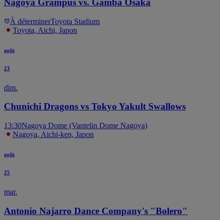
Nagoya Grampus vs. Gamba Osaka
À déterminer
Toyota Stadium
Toyota, Aichi, Japon
août
23
dim.
Chunichi Dragons vs Tokyo Yakult Swallows
13:30
Nagoya Dome (Vantelin Dome Nagoya)
Nagoya, Aichi-ken, Japon
août
25
mar.
Antonio Najarro Dance Company's "Bolero"