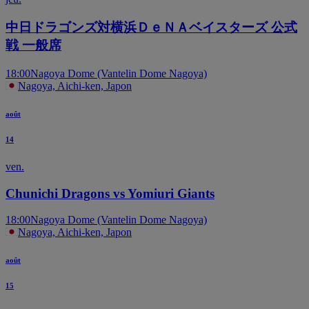
中日ドラゴンズ対横浜ＤｅＮＡベイスターズ 公式
戦 一般席
18:00
Nagoya Dome (Vantelin Dome Nagoya)
Nagoya, Aichi-ken, Japon
août
14
ven.
Chunichi Dragons vs Yomiuri Giants
18:00
Nagoya Dome (Vantelin Dome Nagoya)
Nagoya, Aichi-ken, Japon
août
15