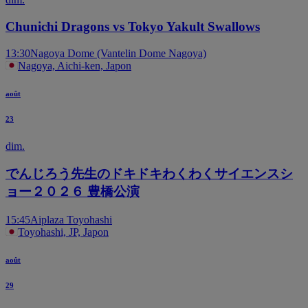
Chunichi Dragons vs Tokyo Yakult Swallows
13:30
Nagoya Dome (Vantelin Dome Nagoya)
Nagoya, Aichi-ken, Japon
août
23
dim.
でんじろう先生のドキドキわくわくサイエンスシ
ョー２０２６ 豊橋公演
15:45
Aiplaza Toyohashi
Toyohashi, JP, Japon
août
29