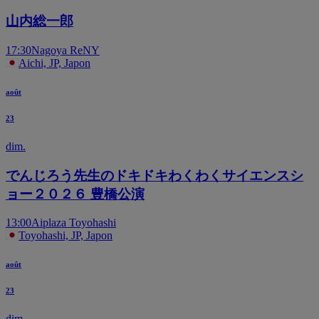
山内総一郎
17:30
Nagoya ReNY
Aichi, JP, Japon
août
23
dim.
でんじろう先生のドキドキわくわくサイエンスシ
ョー２０２６ 豊橋公演
13:00
Aiplaza Toyohashi
Toyohashi, JP, Japon
août
23
dim.