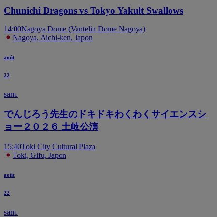
Chunichi Dragons vs Tokyo Yakult Swallows
14:00
Nagoya Dome (Vantelin Dome Nagoya)
Nagoya, Aichi-ken, Japon
août
22
sam.
でんじろう先生のドキドキわくわくサイエンスシ
ョー２０２６ 土岐公演
15:40
Toki City Cultural Plaza
Toki, Gifu, Japon
août
22
sam.