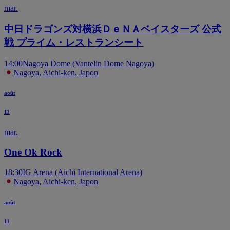
mar.
中日ドラゴンズ対横浜ＤｅＮＡベイスターズ 公式
戦 プライム・レストランシート
14:00
Nagoya Dome (Vantelin Dome Nagoya)
Nagoya, Aichi-ken, Japon
août
11
mar.
One Ok Rock
18:30
IG Arena (Aichi International Arena)
Nagoya, Aichi-ken, Japon
août
11