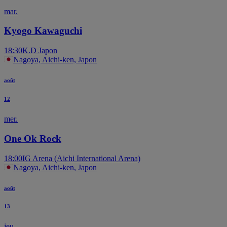
mar.
Kyogo Kawaguchi
18:30
K.D Japon
Nagoya, Aichi-ken, Japon
août
12
mer.
One Ok Rock
18:00
IG Arena (Aichi International Arena)
Nagoya, Aichi-ken, Japon
août
13
jeu.