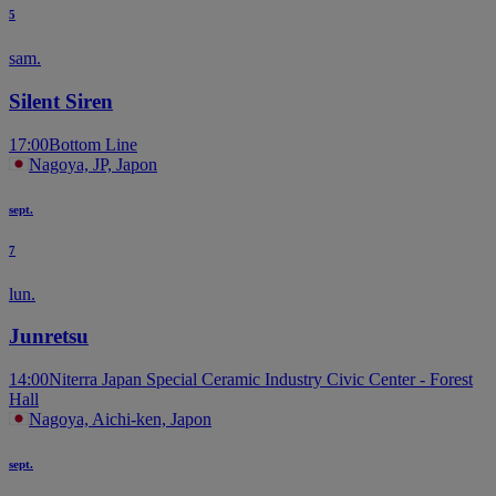
5
sam.
Silent Siren
17:00
Bottom Line
Nagoya, JP, Japon
sept.
7
lun.
Junretsu
14:00
Niterra Japan Special Ceramic Industry Civic Center - Forest
Hall
Nagoya, Aichi-ken, Japon
sept.