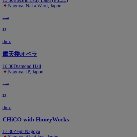
15:30
Electric Lady Land (E.L.L.)
Nagoya, Naka Ward, Japon
août
23
dim.
摩天楼オペラ
16:30
Diamond Hall
Nagoya, JP, Japon
août
23
dim.
CHiCO with HoneyWorks
17:30
Zepp Nagoya
Nagoya, Aichi-ken, Japon