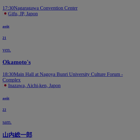
17:30
Nagaragawa Convention Center
Gifu, JP, Japon
août
21
ven.
Okamoto's
18:30
Main Hall at Nagoya Bunri University Culture Forum -
Complex
Inazawa, Aichi-ken, Japon
août
22
sam.
山内総一郎