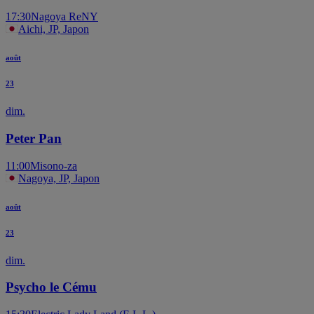
17:30
Nagoya ReNY
Aichi, JP, Japon
août
23
dim.
Peter Pan
11:00
Misono-za
Nagoya, JP, Japon
août
23
dim.
Psycho le Cému