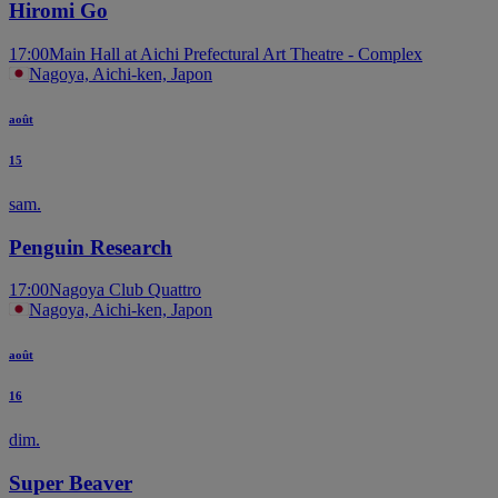
Hiromi Go
17:00
Main Hall at Aichi Prefectural Art Theatre - Complex
Nagoya, Aichi-ken, Japon
août
15
sam.
Penguin Research
17:00
Nagoya Club Quattro
Nagoya, Aichi-ken, Japon
août
16
dim.
Super Beaver