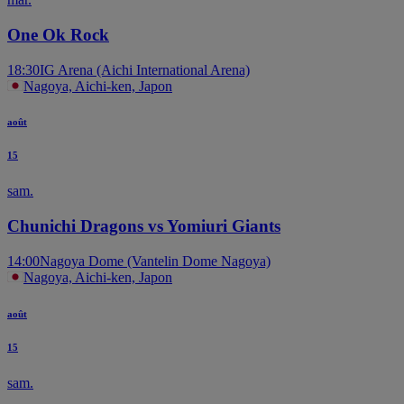
One Ok Rock
18:30
IG Arena (Aichi International Arena)
Nagoya, Aichi-ken, Japon
août
15
sam.
Chunichi Dragons vs Yomiuri Giants
14:00
Nagoya Dome (Vantelin Dome Nagoya)
Nagoya, Aichi-ken, Japon
août
15
sam.