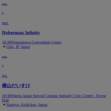
sept.
2
mer.
Doberman Infinity
18:30
Nagaragawa Convention Center
Gifu, JP, Japon
sept.
3
jeu.
横山だいすけ
18:30
Niterra Japan Special Ceramic Industry Civic Center - Forest
Hall
Nagoya, Aichi-ken, Japon