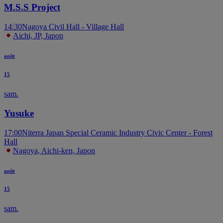
M.S.S Project
14:30
Nagoya Civil Hall - Village Hall
Aichi, JP, Japon
août
15
sam.
Yusuke
17:00
Niterra Japan Special Ceramic Industry Civic Center - Forest
Hall
Nagoya, Aichi-ken, Japon
août
15
sam.