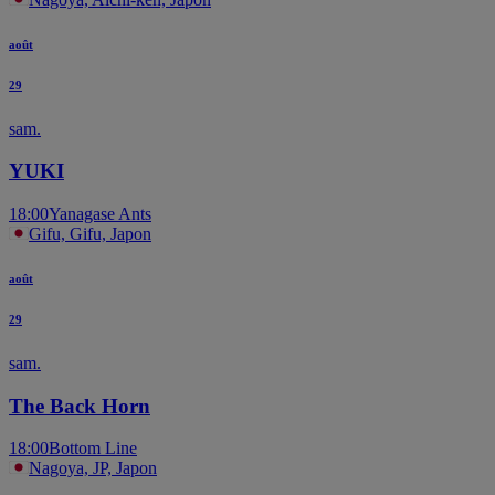
août
29
sam.
YUKI
18:00
Yanagase Ants
Gifu, Gifu, Japon
août
29
sam.
The Back Horn
18:00
Bottom Line
Nagoya, JP, Japon