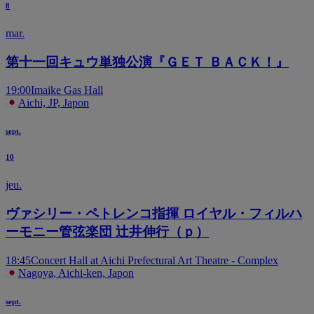
8
mar.
第十一回キュウ単独公演『ＧＥＴ ＢＡＣＫ！』
19:00
Imaike Gas Hall
Aichi, JP, Japon
sept.
10
jeu.
ヴァシリー・ペトレンコ指揮 ロイヤル・フィルハ
ーモニー管弦楽団 辻井伸行（ｐ）
18:45
Concert Hall at Aichi Prefectural Art Theatre - Complex
Nagoya, Aichi-ken, Japon
sept.