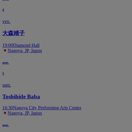
4
ven.
大森靖子
19:00
Diamond Hall
Nagoya, JP, Japon
sept.
5
sam.
Toshihide Baba
16:30
Nagoya City Performing Arts Center
Nagoya, JP, Japon
sept.