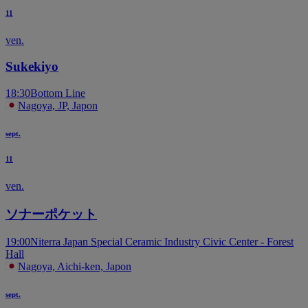
11
ven.
Sukekiyo
18:30
Bottom Line
Nagoya, JP, Japon
sept.
11
ven.
ソナーポケット
19:00
Niterra Japan Special Ceramic Industry Civic Center - Forest
Hall
Nagoya, Aichi-ken, Japon
sept.