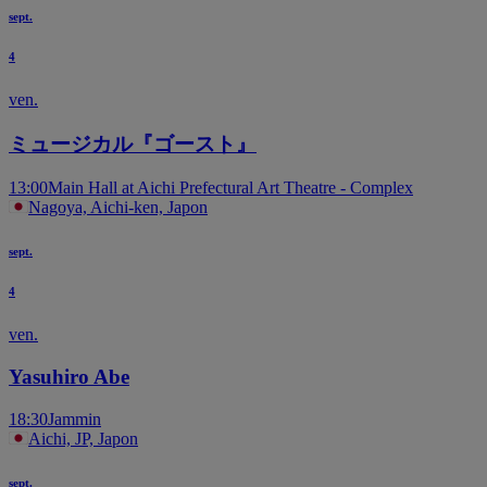
sept.
4
ven.
ミュージカル『ゴースト』
13:00
Main Hall at Aichi Prefectural Art Theatre - Complex
Nagoya, Aichi-ken, Japon
sept.
4
ven.
Yasuhiro Abe
18:30
Jammin
Aichi, JP, Japon
sept.