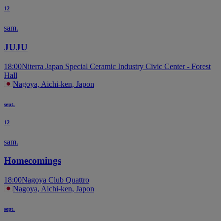
12
sam.
JUJU
18:00
Niterra Japan Special Ceramic Industry Civic Center - Forest
Hall
Nagoya, Aichi-ken, Japon
sept.
12
sam.
Homecomings
18:00
Nagoya Club Quattro
Nagoya, Aichi-ken, Japon
sept.