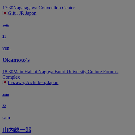
17:30
Nagaragawa Convention Center
Gifu, JP, Japon
août
21
ven.
Okamoto's
18:30
Main Hall at Nagoya Bunri University Culture Forum -
Complex
Inazawa, Aichi-ken, Japon
août
22
sam.
山内総一郎