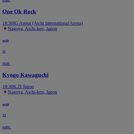
One Ok Rock
18:30
IG Arena (Aichi International Arena)
Nagoya, Aichi-ken, Japon
août
11
mar.
Kyogo Kawaguchi
18:30
K.D Japon
Nagoya, Aichi-ken, Japon
août
15
sam.