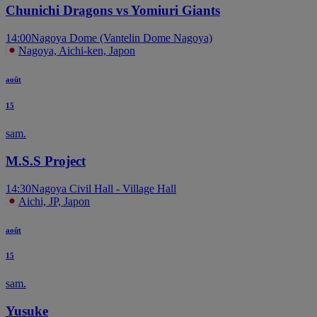
Chunichi Dragons vs Yomiuri Giants
14:00
Nagoya Dome (Vantelin Dome Nagoya)
Nagoya, Aichi-ken, Japon
août
15
sam.
M.S.S Project
14:30
Nagoya Civil Hall - Village Hall
Aichi, JP, Japon
août
15
sam.
Yusuke