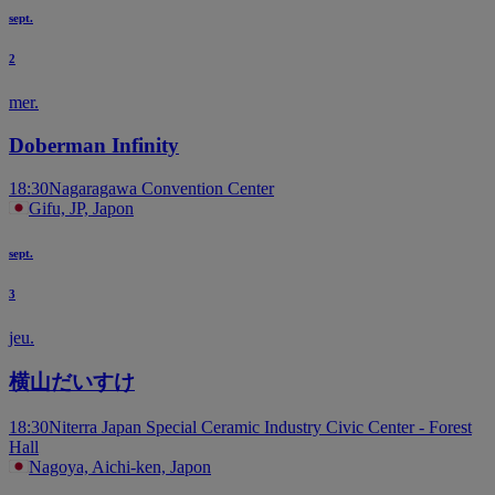
sept.
2
mer.
Doberman Infinity
18:30
Nagaragawa Convention Center
Gifu, JP, Japon
sept.
3
jeu.
横山だいすけ
18:30
Niterra Japan Special Ceramic Industry Civic Center - Forest
Hall
Nagoya, Aichi-ken, Japon