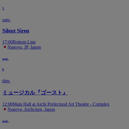
5
sam.
Silent Siren
17:00
Bottom Line
Nagoya, JP, Japon
sept.
6
dim.
ミュージカル『ゴースト』
12:00
Main Hall at Aichi Prefectural Art Theatre - Complex
Nagoya, Aichi-ken, Japon
sept.