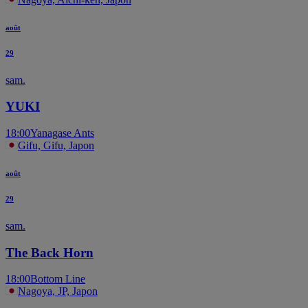
août
29
sam.
YUKI
18:00
Yanagase Ants
Gifu, Gifu, Japon
août
29
sam.
The Back Horn
18:00
Bottom Line
Nagoya, JP, Japon