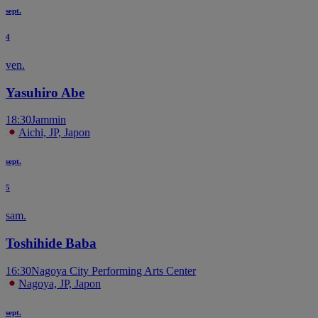
sept.
4
ven.
Yasuhiro Abe
18:30
Jammin
Aichi, JP, Japon
sept.
5
sam.
Toshihide Baba
16:30
Nagoya City Performing Arts Center
Nagoya, JP, Japon
sept.