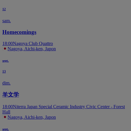
12
sam.
Homecomings
18:00
Nagoya Club Quattro
Nagoya, Aichi-ken, Japon
sept.
13
dim.
羊文学
18:00
Niterra Japan Special Ceramic Industry Civic Center - Forest
Hall
Nagoya, Aichi-ken, Japon
sept.