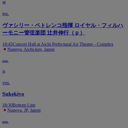
10
jeu.
ヴァシリー・ペトレンコ指揮 ロイヤル・フィルハ
ーモニー管弦楽団 辻井伸行（ｐ）
18:45
Concert Hall at Aichi Prefectural Art Theatre - Complex
Nagoya, Aichi-ken, Japon
sept.
11
ven.
Sukekiyo
18:30
Bottom Line
Nagoya, JP, Japon
sept.