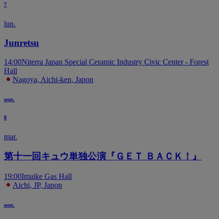
7
lun.
Junretsu
14:00
Niterra Japan Special Ceramic Industry Civic Center - Forest
Hall
Nagoya, Aichi-ken, Japon
sept.
8
mar.
第十一回キュウ単独公演『ＧＥＴ ＢＡＣＫ！』
19:00
Imaike Gas Hall
Aichi, JP, Japon
sept.