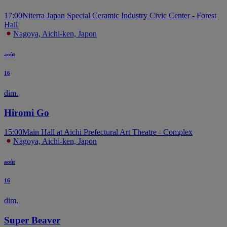
17:00
Niterra Japan Special Ceramic Industry Civic Center - Forest
Hall
Nagoya, Aichi-ken, Japon
août
16
dim.
Hiromi Go
15:00
Main Hall at Aichi Prefectural Art Theatre - Complex
Nagoya, Aichi-ken, Japon
août
16
dim.
Super Beaver