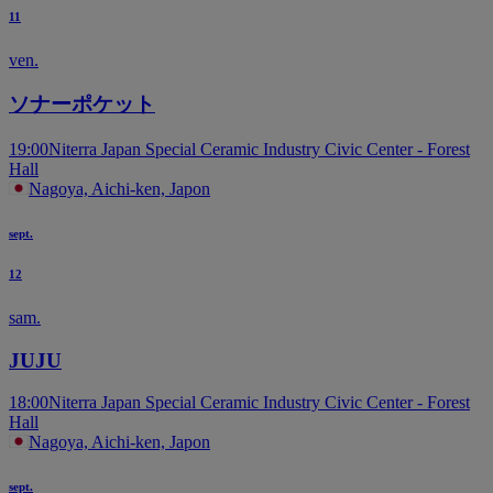
11
ven.
ソナーポケット
19:00
Niterra Japan Special Ceramic Industry Civic Center - Forest
Hall
Nagoya, Aichi-ken, Japon
sept.
12
sam.
JUJU
18:00
Niterra Japan Special Ceramic Industry Civic Center - Forest
Hall
Nagoya, Aichi-ken, Japon
sept.