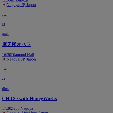
11:00
Misono-za
Nagoya, JP, Japon
août
23
dim.
摩天楼オペラ
16:30
Diamond Hall
Nagoya, JP, Japon
août
23
dim.
CHiCO with HoneyWorks
17:30
Zepp Nagoya
Nagoya, Aichi-ken, Japon