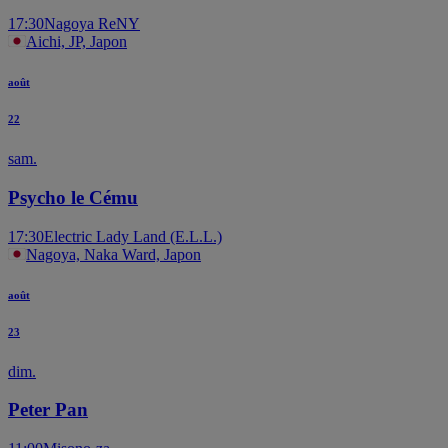
17:30
Nagoya ReNY
Aichi, JP, Japon
août
22
sam.
Psycho le Cému
17:30
Electric Lady Land (E.L.L.)
Nagoya, Naka Ward, Japon
août
23
dim.
Peter Pan