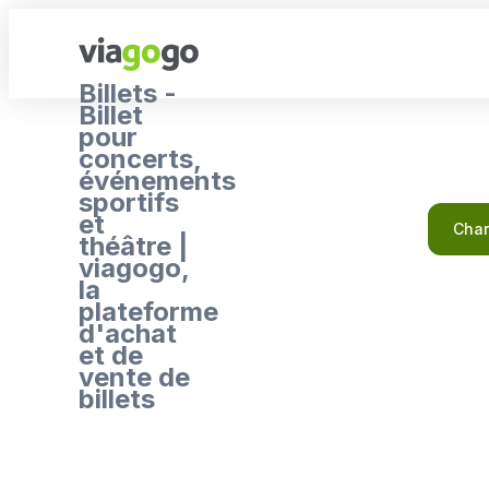
Billets -
Billet
pour
concerts,
événements
sportifs
et
Char
théâtre |
viagogo,
la
plateforme
d'achat
et de
vente de
billets