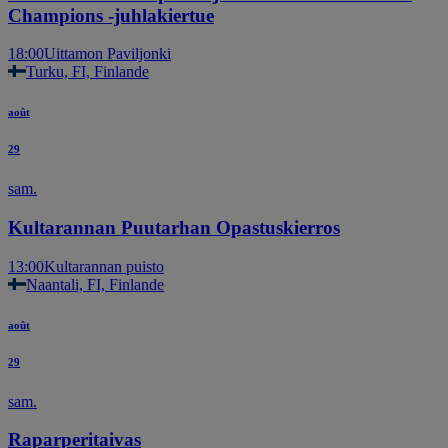
Champions -juhlakiertue
18:00
Uittamon Paviljonki
Turku, FI, Finlande
août
29
sam.
Kultarannan Puutarhan Opastuskierros
13:00
Kultarannan puisto
Naantali, FI, Finlande
août
29
sam.
Raparperitaivas