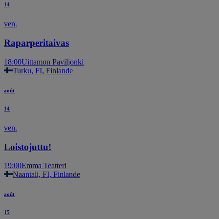
14
ven.
Raparperitaivas
18:00
Uittamon Paviljonki
Turku, FI, Finlande
août
14
ven.
Loistojuttu!
19:00
Emma Teatteri
Naantali, FI, Finlande
août
15