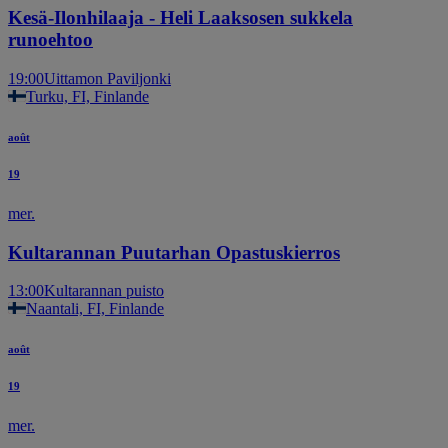
Kesä-Ilonhilaaja - Heli Laaksosen sukkela
runoehtoo
19:00
Uittamon Paviljonki
Turku, FI, Finlande
août
19
mer.
Kultarannan Puutarhan Opastuskierros
13:00
Kultarannan puisto
Naantali, FI, Finlande
août
19
mer.