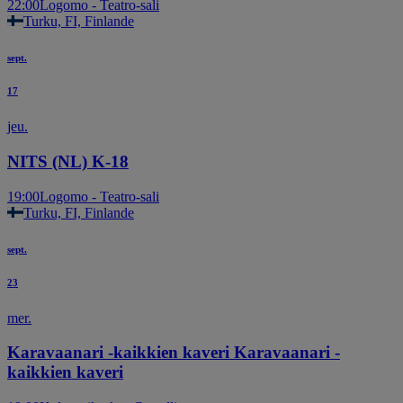
22:00
Logomo - Teatro-sali
Turku, FI, Finlande
sept.
17
jeu.
NITS (NL) K-18
19:00
Logomo - Teatro-sali
Turku, FI, Finlande
sept.
23
mer.
Karavaanari -kaikkien kaveri Karavaanari -
kaikkien kaveri