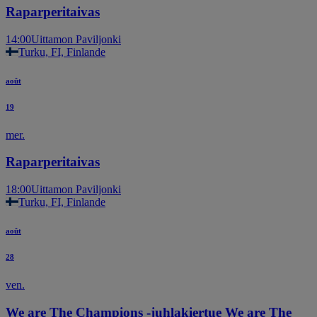
Raparperitaivas
14:00
Uittamon Paviljonki
Turku, FI, Finlande
août
19
mer.
Raparperitaivas
18:00
Uittamon Paviljonki
Turku, FI, Finlande
août
28
ven.
We are The Champions -juhlakiertue We are The