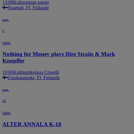
13:00
Kultarannan puisto
Naantali, FI, Finlande
sept.
5
sam.
Nothing for Money plays Dire Straits & Mark
Knopfler
19:00
Kulttuurikeskus Cruselli
Uusikaupunki, FI, Finlande
sept.
12
sam.
ALTER ANNALA K-18