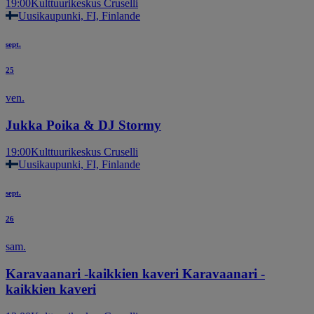
19:00
Kulttuurikeskus Cruselli
Uusikaupunki, FI, Finlande
sept.
25
ven.
Jukka Poika & DJ Stormy
19:00
Kulttuurikeskus Cruselli
Uusikaupunki, FI, Finlande
sept.
26
sam.
Karavaanari -kaikkien kaveri Karavaanari -
kaikkien kaveri