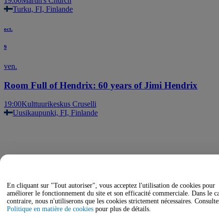
19:00
Martin's Church
Turku, FI, Finlande
oct.
9
ven.
Room Full of Hendrix: 60 years of Jimi Hendrix
19:00
Kulttuurikeskus Cruselli
Uusikaupunki, FI, Finlande
En cliquant sur "Tout autoriser", vous acceptez l'utilisation de cookies pour
améliorer le fonctionnement du site et son efficacité commerciale. Dans le c
contraire, nous n'utiliserons que les cookies strictement nécessaires. Consulte
Politique en matière de cookies
pour plus de détails.