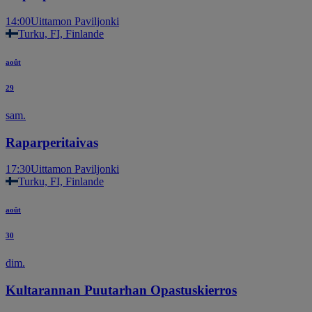
14:00
Uittamon Paviljonki
Turku, FI, Finlande
août
29
sam.
Raparperitaivas
17:30
Uittamon Paviljonki
Turku, FI, Finlande
août
30
dim.
Kultarannan Puutarhan Opastuskierros