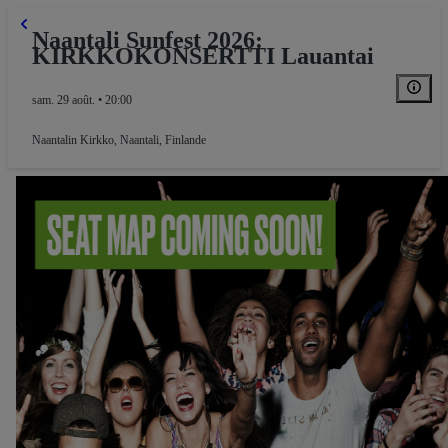
Naantali Sunfest 2026:
KIRKKOKONSERTTI Lauantai
sam. 29 août. • 20:00
Naantalin Kirkko
,
Naantali, Finlande