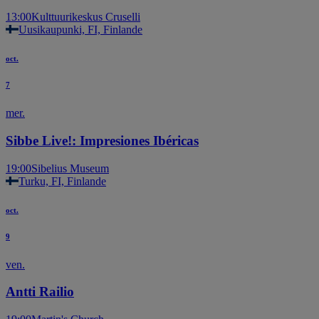
13:00
Kulttuurikeskus Cruselli
Uusikaupunki, FI, Finlande
oct.
7
mer.
Sibbe Live!: Impresiones Ibéricas
19:00
Sibelius Museum
Turku, FI, Finlande
oct.
9
ven.
Antti Railio