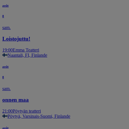
août
8
sam.
Loistojuttu!
19:00
Emma Teatteri
Naantali, FI, Finlande
août
8
sam.
onnen maa
21:00
Pöytyän teatteri
Pöytyä, Varsinais-Suomi, Finlande
août