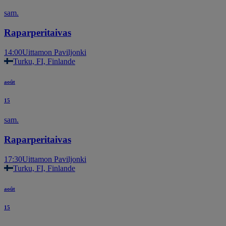
sam.
Raparperitaivas
14:00
Uittamon Paviljonki
Turku, FI, Finlande
août
15
sam.
Raparperitaivas
17:30
Uittamon Paviljonki
Turku, FI, Finlande
août
15