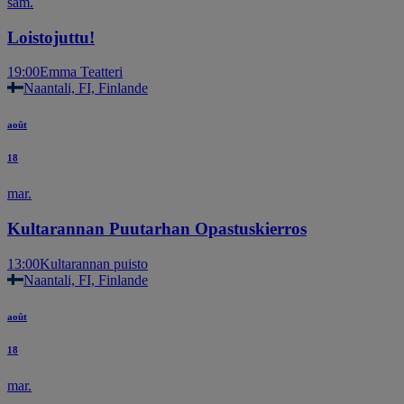
sam.
Loistojuttu!
19:00
Emma Teatteri
Naantali, FI, Finlande
août
18
mar.
Kultarannan Puutarhan Opastuskierros
13:00
Kultarannan puisto
Naantali, FI, Finlande
août
18
mar.