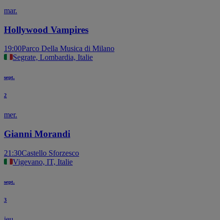
mar.
Hollywood Vampires
19:00
Parco Della Musica di Milano
Segrate, Lombardia, Italie
sept.
2
mer.
Gianni Morandi
21:30
Castello Sforzesco
Vigevano, IT, Italie
sept.
3
jeu.