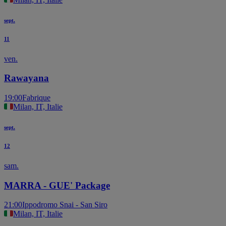
sept.
11
ven.
Rawayana
19:00
Fabrique
Milan, IT, Italie
sept.
12
sam.
MARRA - GUE' Package
21:00
Ippodromo Snai - San Siro
Milan, IT, Italie