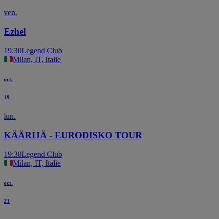
ven.
Ezhel
19:30
Legend Club
Milan, IT, Italie
oct.
19
lun.
KÄÄRIJÄ - EURODISKO TOUR
19:30
Legend Club
Milan, IT, Italie
oct.
21