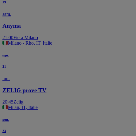
19
sam.
Anyma
21:00
Fiera Milano
Milano - Rho, IT, Italie
sept.
21
lun.
ZELIG prove TV
20:45
Zelig
Milan, IT, Italie
sept.
23