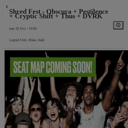
Shred Fest - Obscura + Pestilence
+ Cryptic Shift + Thus + DVRK
mar. 02 févr. • 19:00
Legend Club
,
Milan, Italie