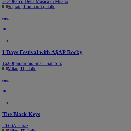
21:40
Parco Della Musica di Milano
Segrate, Lombardia, Italie
sept.
10
jeu.
I-Days Festival with A$AP Rocky
16:00
Ippodromo Snai - San Siro
Milan, IT, Italie
sept.
10
jeu.
The Black Keys
20:00
Alcatraz
Milan, IT, Italie