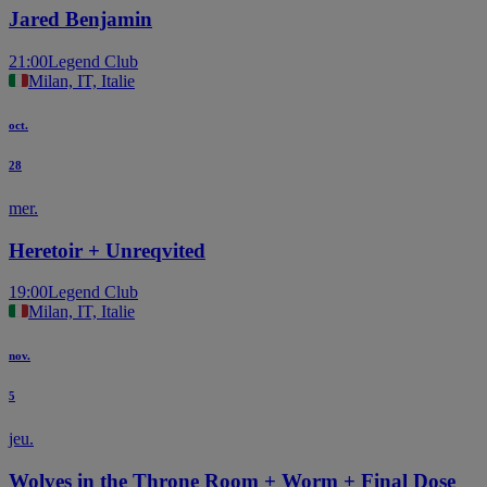
Jared Benjamin
21:00
Legend Club
Milan, IT, Italie
oct.
28
mer.
Heretoir + Unreqvited
19:00
Legend Club
Milan, IT, Italie
nov.
5
jeu.
Wolves in the Throne Room + Worm + Final Dose