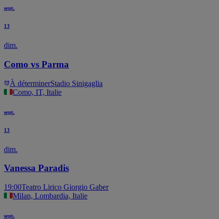
sept.
13
dim.
Como vs Parma
À déterminer
Stadio Sinigaglia
Como, IT, Italie
sept.
13
dim.
Vanessa Paradis
19:00
Teatro Lirico Giorgio Gaber
Milan, Lombardia, Italie
sept.