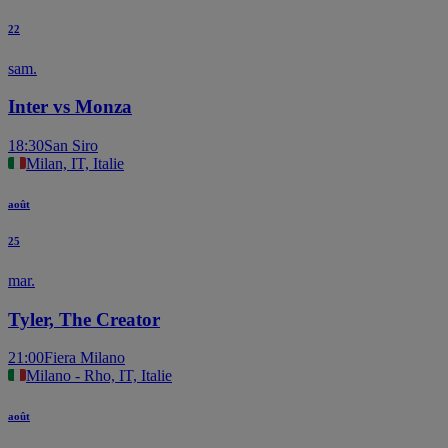
22
sam.
Inter vs Monza
18:30
San Siro
Milan, IT, Italie
août
25
mar.
Tyler, The Creator
21:00
Fiera Milano
Milano - Rho, IT, Italie
août