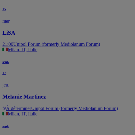
15
mar.
LiSA
21:00
Unipol Forum (formerly Mediolanum Forum)
Milan, IT, Italie
sept.
17
jeu.
Melanie Martinez
À déterminer
Unipol Forum (formerly Mediolanum Forum)
Milan, IT, Italie
sept.