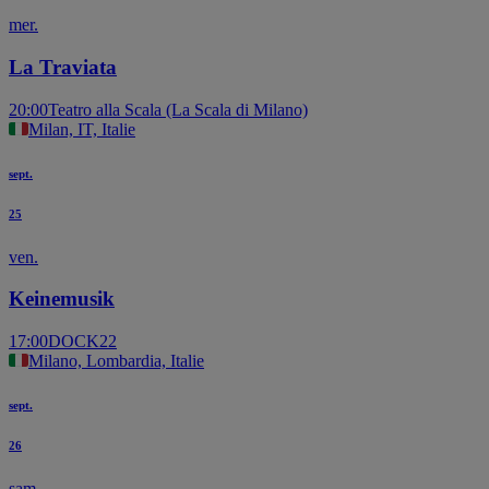
mer.
La Traviata
20:00
Teatro alla Scala (La Scala di Milano)
Milan, IT, Italie
sept.
25
ven.
Keinemusik
17:00
DOCK22
Milano, Lombardia, Italie
sept.
26
sam.