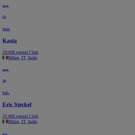
sept.
22
mar.
Kasta
20:00
Legend Club
Milan, IT, Italie
sept.
28
lun.
Eric Steckel
21:00
Legend Club
Milan, IT, Italie
oct.