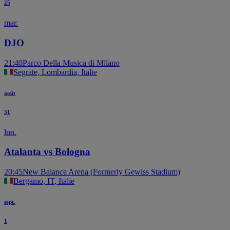
25
mar.
DJO
21:40
Parco Della Musica di Milano
Segrate, Lombardia, Italie
août
31
lun.
Atalanta vs Bologna
20:45
New Balance Arena (Formerly Gewiss Stadium)
Bergamo, IT, Italie
sept.
1