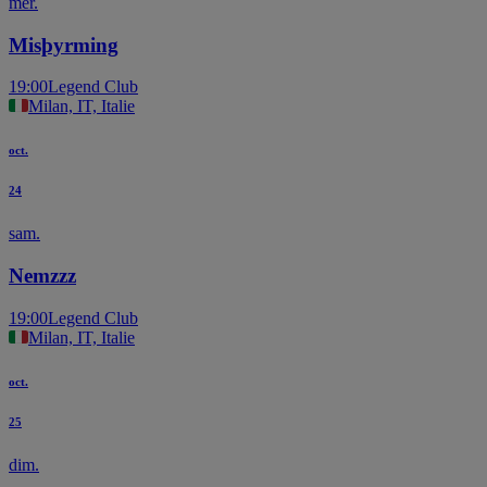
mer.
Misþyrming
19:00
Legend Club
Milan, IT, Italie
oct.
24
sam.
Nemzzz
19:00
Legend Club
Milan, IT, Italie
oct.
25
dim.