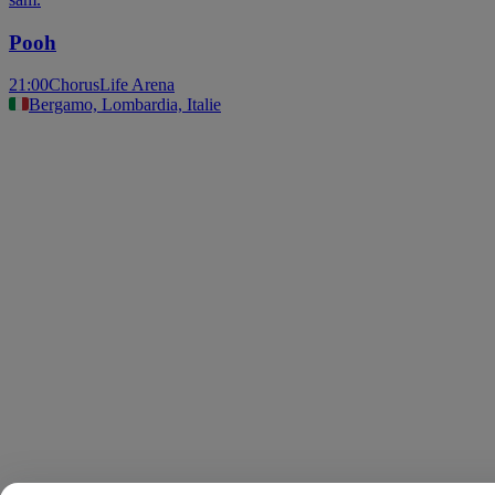
Pooh
21:00
ChorusLife Arena
Bergamo, Lombardia, Italie