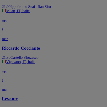
21:00
Ippodromo Snai - San Siro
Milan, IT, Italie
sept.
9
mer.
Riccardo Cocciante
21:30
Castello Sforzesco
Vigevano, IT, Italie
sept.
9
mer.
Levante