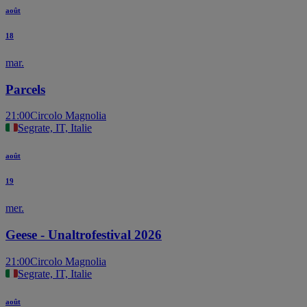
août
18
mar.
Parcels
21:00
Circolo Magnolia
Segrate, IT, Italie
août
19
mer.
Geese - Unaltrofestival 2026
21:00
Circolo Magnolia
Segrate, IT, Italie
août