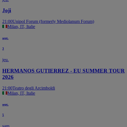
Joji
21:00
Unipol Forum (formerly Mediolanum Forum)
Milan, IT, Italie
sept.
3
jeu.
HERMANOS GUTIERREZ - EU SUMMER TOUR
2026
21:00
Teatro degli Arcimboldi
Milan, IT, Italie
sept.
5
sam.