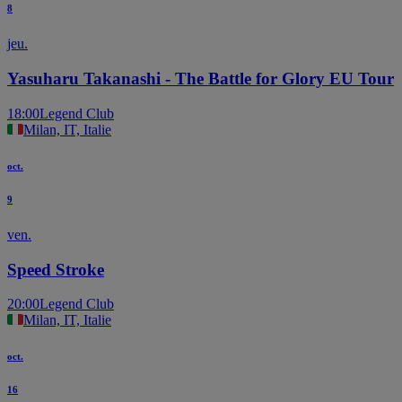
8
jeu.
Yasuharu Takanashi - The Battle for Glory EU Tour
18:00
Legend Club
Milan, IT, Italie
oct.
9
ven.
Speed Stroke
20:00
Legend Club
Milan, IT, Italie
oct.
16