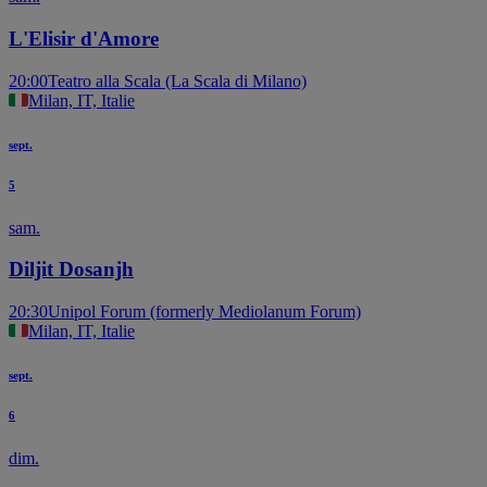
L'Elisir d'Amore
20:00
Teatro alla Scala (La Scala di Milano)
Milan, IT, Italie
sept.
5
sam.
Diljit Dosanjh
20:30
Unipol Forum (formerly Mediolanum Forum)
Milan, IT, Italie
sept.
6
dim.