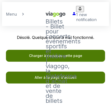
Menu
1 new
notification
Billets
- Billet
pour
concerts,
Désolé. Quelque chose a mal fonctionné.
événements
sportifs
et
théâtre
Charger à nouveau cette page
|
viagogo,
la
plateforme
Aller à la page d'accueil
d'achat
et de
vente
de
billets