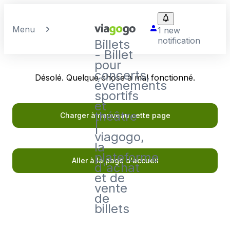
Menu
1 new
notification
Billets
- Billet
pour
concerts,
Désolé. Quelque chose a mal fonctionné.
événements
sportifs
et
théâtre
Charger à nouveau cette page
|
viagogo,
la
plateforme
Aller à la page d'accueil
d'achat
et de
vente
de
billets