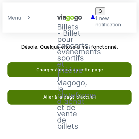
Menu
1 new
notification
Billets
- Billet
pour
concerts,
Désolé. Quelque chose a mal fonctionné.
événements
sportifs
et
théâtre
Charger à nouveau cette page
|
viagogo,
la
plateforme
Aller à la page d'accueil
d'achat
et de
vente
de
billets