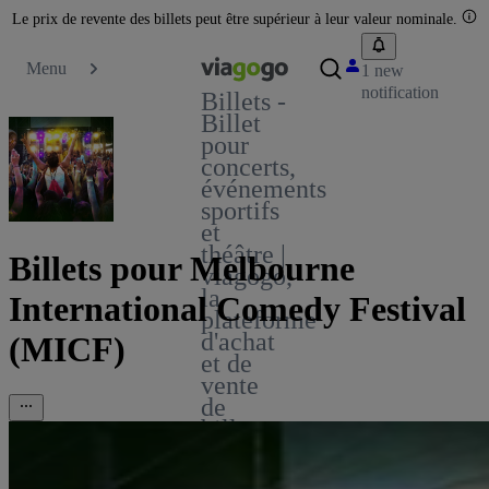
Le prix de revente des billets peut être supérieur à leur valeur nominale.
Menu
1 new
notification
Billets -
Billet
pour
concerts,
événements
sportifs
et
théâtre |
Billets pour Melbourne
viagogo,
la
International Comedy Festival
plateforme
d'achat
(MICF)
et de
vente
de
billets