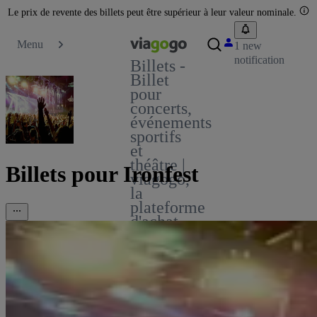
Le prix de revente des billets peut être supérieur à leur valeur nominale.
Menu
1 new
notification
Billets -
Billet
pour
concerts,
événements
sportifs
et
théâtre |
Billets pour Ironfest
viagogo,
la
plateforme
d'achat
et de
vente
de
billets