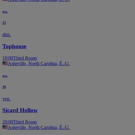
oct.
25
dim.
Tophouse
19:00
Third Room
Asheville, North Carolina, É.-U.
oct.
30
ven.
Sicard Hollow
20:00
Third Room
Asheville, North Carolina, É.-U.