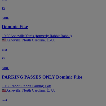
15
sam.
Dominic Fike
19:30
Asheville Yards (formerly Rabbit Rabbit)
Asheville, North Carolina, É.-U.
août
15
sam.
PARKING PASSES ONLY Dominic Fike
19:30
Rabbit Rabbit Parking Lots
Asheville, North Carolina, É.-U.
août