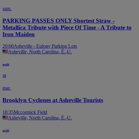
sam.
PARKING PASSES ONLY Shortest Straw -
Metallica Tribute with Piece Of Time - A Tribute to
Iron Maiden
20:00
Asheville - Eulogy Parking Lots
Asheville, North Carolina, É.-U.
août
18
mar.
Brooklyn Cyclones at Asheville Tourists
18:35
Mccormick Field
Asheville, North Carolina, É.-U.
août