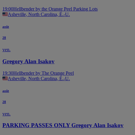
19:00
Hellbender by the Orange Peel Parking Lots
Asheville, North Carolina, É.-U.
août
28
ven.
Gregory Alan Isakov
19:30
Hellbender by The Orange Peel
Asheville, North Carolina, É.-U.
août
28
ven.
PARKING PASSES ONLY Gregory Alan Isakov