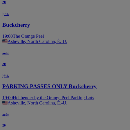
20
jeu.
Buckcherry
19:00
The Orange Peel
Asheville, North Carolina, É.-U.
août
20
jeu.
PARKING PASSES ONLY Buckcherry
19:00
Hellbender by the Orange Peel Parking Lots
Asheville, North Carolina, É.-U.
août
20