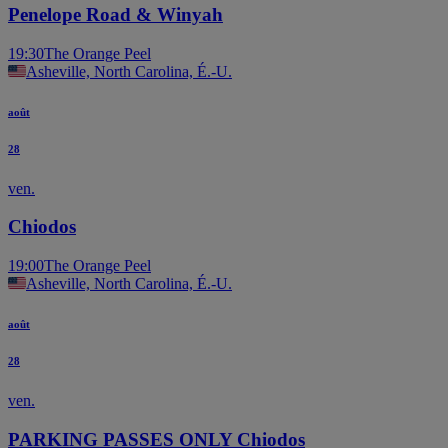
Penelope Road & Winyah
19:30
The Orange Peel
Asheville, North Carolina, É.-U.
août
28
ven.
Chiodos
19:00
The Orange Peel
Asheville, North Carolina, É.-U.
août
28
ven.
PARKING PASSES ONLY Chiodos