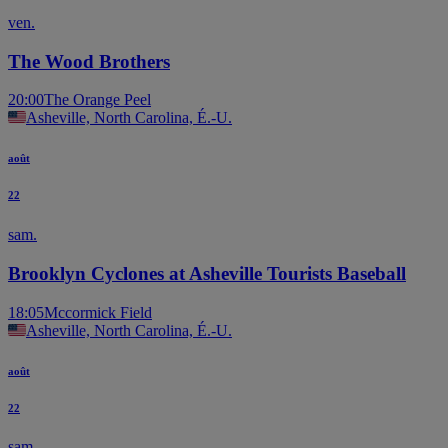
ven.
The Wood Brothers
20:00
The Orange Peel
Asheville, North Carolina, É.-U.
août
22
sam.
Brooklyn Cyclones at Asheville Tourists Baseball
18:05
Mccormick Field
Asheville, North Carolina, É.-U.
août
22
sam.