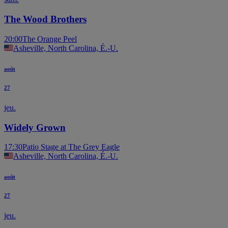
The Wood Brothers
20:00
The Orange Peel
Asheville, North Carolina, É.-U.
août
27
jeu.
Widely Grown
17:30
Patio Stage at The Grey Eagle
Asheville, North Carolina, É.-U.
août
27
jeu.