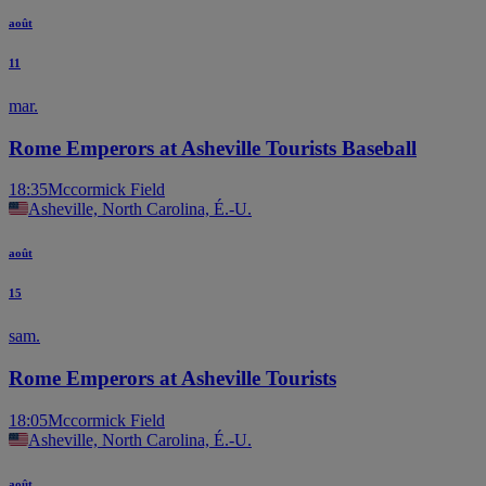
août
11
mar.
Rome Emperors at Asheville Tourists Baseball
18:35
Mccormick Field
Asheville, North Carolina, É.-U.
août
15
sam.
Rome Emperors at Asheville Tourists
18:05
Mccormick Field
Asheville, North Carolina, É.-U.
août