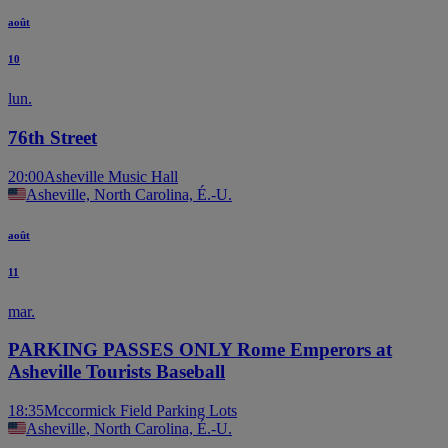
août
10
lun.
76th Street
20:00
Asheville Music Hall
Asheville, North Carolina, É.-U.
août
11
mar.
PARKING PASSES ONLY Rome Emperors at
Asheville Tourists Baseball
18:35
Mccormick Field Parking Lots
Asheville, North Carolina, É.-U.