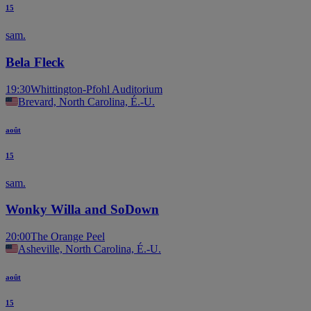
15
sam.
Bela Fleck
19:30
Whittington-Pfohl Auditorium
Brevard, North Carolina, É.-U.
août
15
sam.
Wonky Willa and SoDown
20:00
The Orange Peel
Asheville, North Carolina, É.-U.
août
15