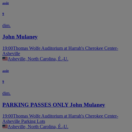
août
9
dim.
John Mulaney
19:00
Thomas Wolfe Auditorium at Harrah's Cherokee Center-
Asheville
Asheville, North Carolina, É.-U.
août
9
dim.
PARKING PASSES ONLY John Mulaney
19:00
Thomas Wolfe Auditorium at Harrah's Cherokee Center-
Asheville Parking Lots
Asheville, North Carolina, É.-U.