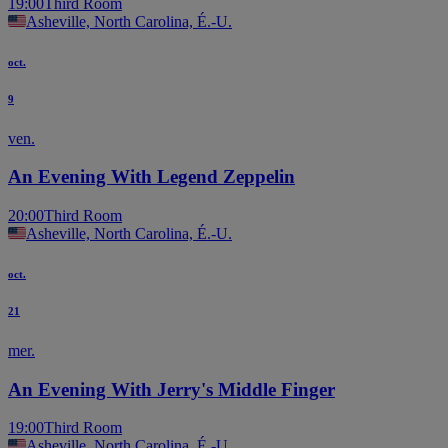
19:00
Third Room
Asheville, North Carolina, É.-U.
oct.
9
ven.
An Evening With Legend Zeppelin
20:00
Third Room
Asheville, North Carolina, É.-U.
oct.
21
mer.
An Evening With Jerry's Middle Finger
19:00
Third Room
Asheville, North Carolina, É.-U.