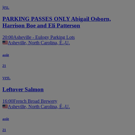
jeu.
PARKING PASSES ONLY Abigail Osborn,
Harrison Boe and Eli Patterson
20:00
Asheville - Eulogy Parking Lots
Asheville, North Carolina, É.-U.
août
21
ven.
Leftover Salmon
16:00
French Broad Brewery
Asheville, North Carolina, É.-U.
août
21