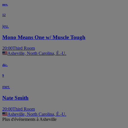
nov.
12
jeu.
Mono Means One w/ Muscle Tough
20:00
Third Room
Asheville, North Carolina, É.-U.
déc.
9
mer.
Nate Smith
20:00
Third Room
Asheville, North Carolina, É.-U.
Plus d'événements à Asheville