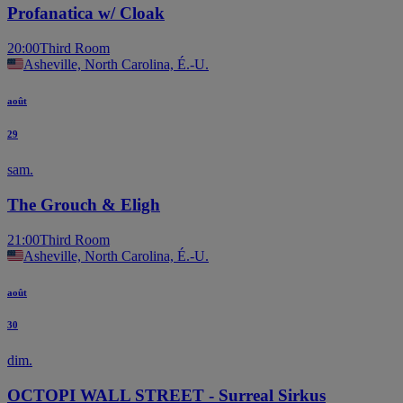
Profanatica w/ Cloak
20:00
Third Room
Asheville, North Carolina, É.-U.
août
29
sam.
The Grouch & Eligh
21:00
Third Room
Asheville, North Carolina, É.-U.
août
30
dim.
OCTOPI WALL STREET - Surreal Sirkus