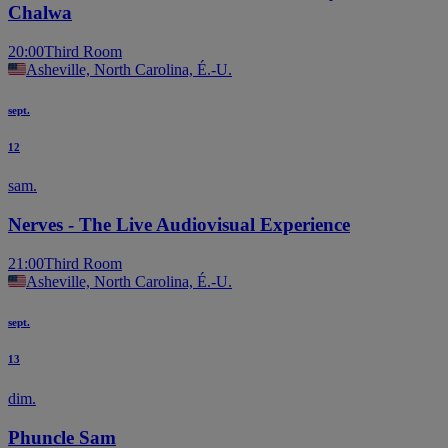
Chalwa
20:00
Third Room
Asheville, North Carolina, É.-U.
sept.
12
sam.
Nerves - The Live Audiovisual Experience
21:00
Third Room
Asheville, North Carolina, É.-U.
sept.
13
dim.
Phuncle Sam