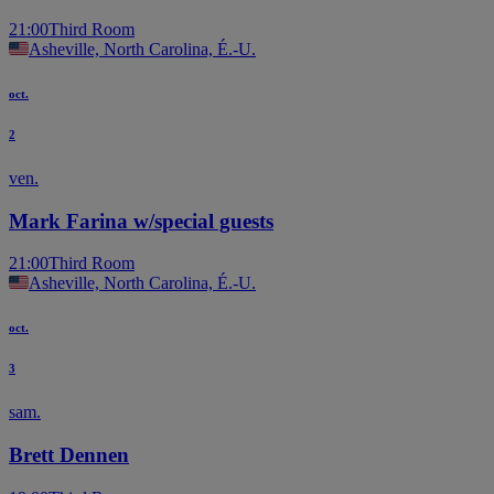
21:00
Third Room
Asheville, North Carolina, É.-U.
oct.
2
ven.
Mark Farina w/special guests
21:00
Third Room
Asheville, North Carolina, É.-U.
oct.
3
sam.
Brett Dennen