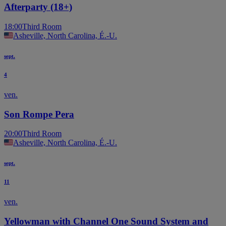
Afterparty (18+)
18:00
Third Room
Asheville, North Carolina, É.-U.
sept.
4
ven.
Son Rompe Pera
20:00
Third Room
Asheville, North Carolina, É.-U.
sept.
11
ven.
Yellowman with Channel One Sound System and