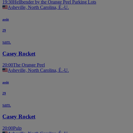
19:30
Hellbender by the Orange Peel Parking Lots
Asheville, North Carolina, É.-U.
août
29
sam.
Casey Rocket
20:00
The Orange Peel
Asheville, North Carolina, É.-U.
août
29
sam.
Casey Rocket
20:00
Pulp