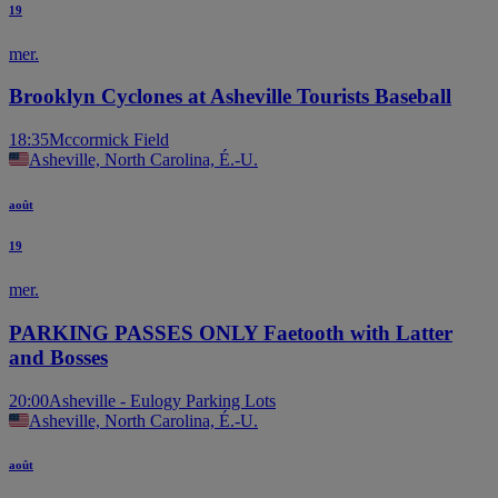
19
mer.
Brooklyn Cyclones at Asheville Tourists Baseball
18:35
Mccormick Field
Asheville, North Carolina, É.-U.
août
19
mer.
PARKING PASSES ONLY Faetooth with Latter
and Bosses
20:00
Asheville - Eulogy Parking Lots
Asheville, North Carolina, É.-U.
août