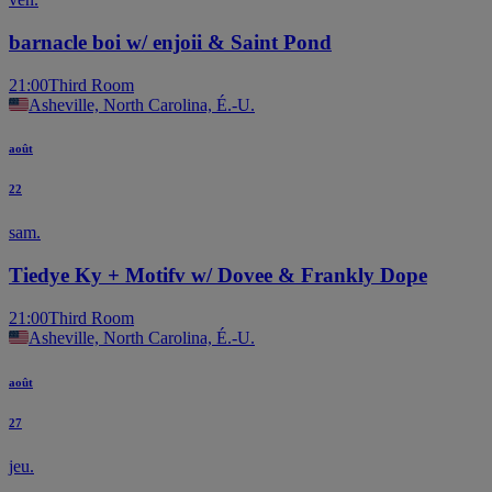
barnacle boi w/ enjoii & Saint Pond
21:00
Third Room
Asheville, North Carolina, É.-U.
août
22
sam.
Tiedye Ky + Motifv w/ Dovee & Frankly Dope
21:00
Third Room
Asheville, North Carolina, É.-U.
août
27
jeu.