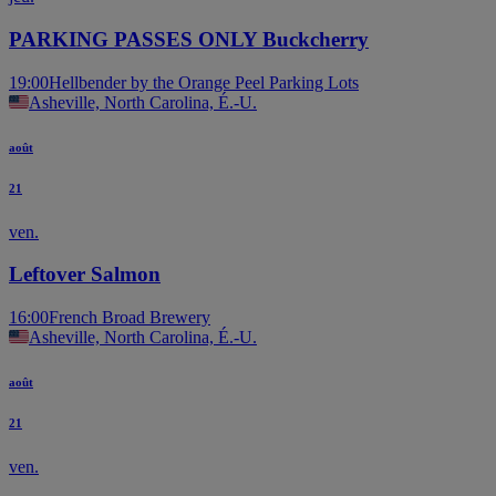
PARKING PASSES ONLY Buckcherry
19:00
Hellbender by the Orange Peel Parking Lots
Asheville, North Carolina, É.-U.
août
21
ven.
Leftover Salmon
16:00
French Broad Brewery
Asheville, North Carolina, É.-U.
août
21
ven.