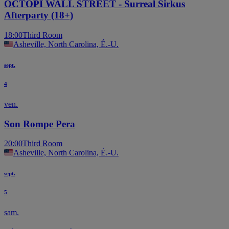
OCTOPI WALL STREET - Surreal Sirkus
Afterparty (18+)
18:00
Third Room
Asheville, North Carolina, É.-U.
sept.
4
ven.
Son Rompe Pera
20:00
Third Room
Asheville, North Carolina, É.-U.
sept.
5
sam.