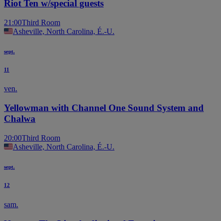
Riot Ten w/special guests
21:00
Third Room
Asheville, North Carolina, É.-U.
sept.
11
ven.
Yellowman with Channel One Sound System and
Chalwa
20:00
Third Room
Asheville, North Carolina, É.-U.
sept.
12
sam.