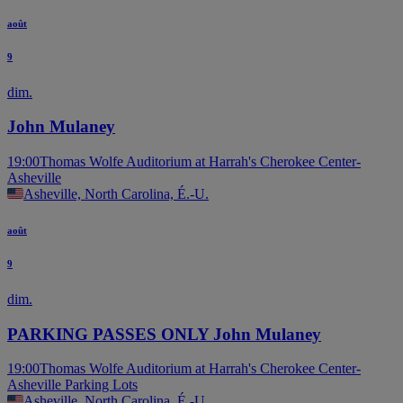
août
9
dim.
John Mulaney
19:00
Thomas Wolfe Auditorium at Harrah's Cherokee Center-
Asheville
Asheville, North Carolina, É.-U.
août
9
dim.
PARKING PASSES ONLY John Mulaney
19:00
Thomas Wolfe Auditorium at Harrah's Cherokee Center-
Asheville Parking Lots
Asheville, North Carolina, É.-U.