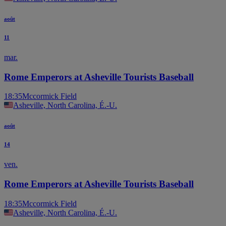
août
11
mar.
Rome Emperors at Asheville Tourists Baseball
18:35
Mccormick Field
Asheville, North Carolina, É.-U.
août
14
ven.
Rome Emperors at Asheville Tourists Baseball
18:35
Mccormick Field
Asheville, North Carolina, É.-U.