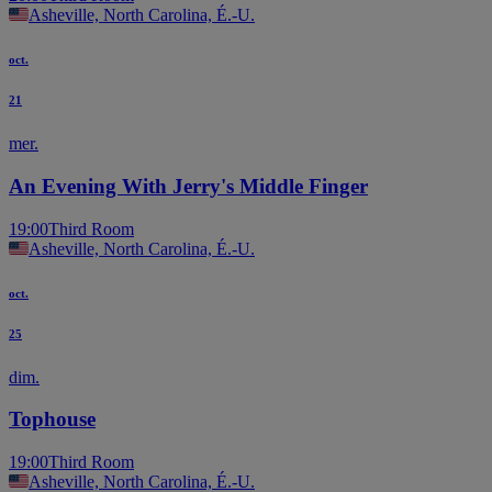
Asheville, North Carolina, É.-U.
oct.
21
mer.
An Evening With Jerry's Middle Finger
19:00
Third Room
Asheville, North Carolina, É.-U.
oct.
25
dim.
Tophouse
19:00
Third Room
Asheville, North Carolina, É.-U.