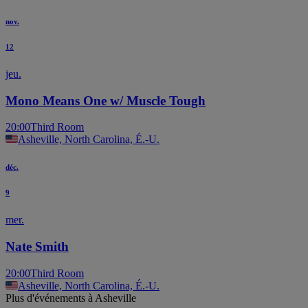
nov.
12
jeu.
Mono Means One w/ Muscle Tough
20:00
Third Room
Asheville, North Carolina, É.-U.
déc.
9
mer.
Nate Smith
20:00
Third Room
Asheville, North Carolina, É.-U.
Plus d'événements à Asheville