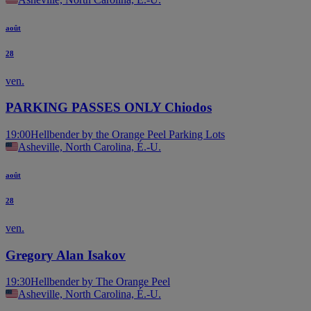
août
28
ven.
PARKING PASSES ONLY Chiodos
19:00
Hellbender by the Orange Peel Parking Lots
Asheville, North Carolina, É.-U.
août
28
ven.
Gregory Alan Isakov
19:30
Hellbender by The Orange Peel
Asheville, North Carolina, É.-U.