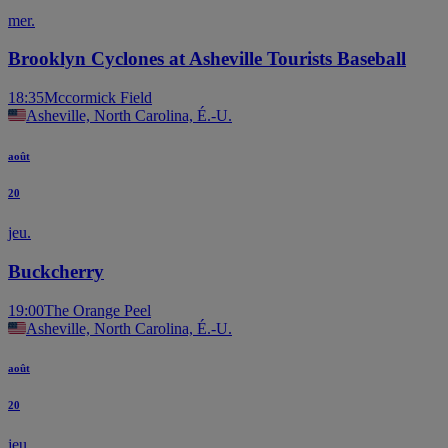
mer.
Brooklyn Cyclones at Asheville Tourists Baseball
18:35
Mccormick Field
Asheville, North Carolina, É.-U.
août
20
jeu.
Buckcherry
19:00
The Orange Peel
Asheville, North Carolina, É.-U.
août
20
jeu.