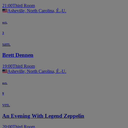
21:00
Third Room
Asheville, North Carolina, É.-U.
oct.
3
sam.
Brett Dennen
19:00
Third Room
Asheville, North Carolina, É.-U.
oct.
9
ven.
An Evening With Legend Zeppelin
20:00
Third Room