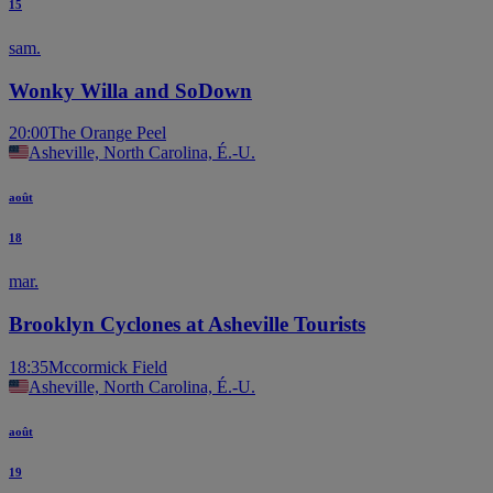
15
sam.
Wonky Willa and SoDown
20:00
The Orange Peel
Asheville, North Carolina, É.-U.
août
18
mar.
Brooklyn Cyclones at Asheville Tourists
18:35
Mccormick Field
Asheville, North Carolina, É.-U.
août
19