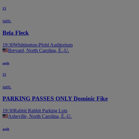
15
sam.
Bela Fleck
19:30
Whittington-Pfohl Auditorium
Brevard, North Carolina, É.-U.
août
15
sam.
PARKING PASSES ONLY Dominic Fike
19:30
Rabbit Rabbit Parking Lots
Asheville, North Carolina, É.-U.
août