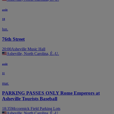
août
10
lun.
76th Street
20:00
Asheville Music Hall
Asheville, North Carolina, É.-U.
août
11
mar.
PARKING PASSES ONLY Rome Emperors at
Asheville Tourists Baseball
18:35
Mccormick Field Parking Lots
Asheville, North Carolina, É.-U.