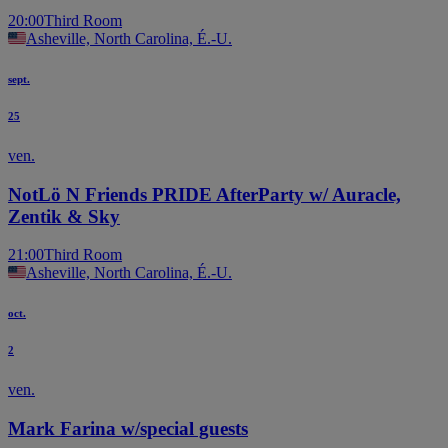
20:00
Third Room
Asheville, North Carolina, É.-U.
sept.
25
ven.
NotLö N Friends PRIDE AfterParty w/ Auracle,
Zentik & Sky
21:00
Third Room
Asheville, North Carolina, É.-U.
oct.
2
ven.
Mark Farina w/special guests