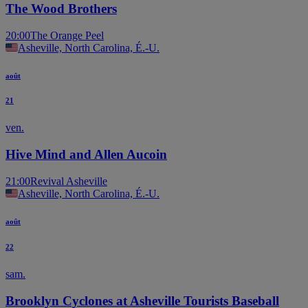
The Wood Brothers
20:00
The Orange Peel
Asheville, North Carolina, É.-U.
août
21
ven.
Hive Mind and Allen Aucoin
21:00
Revival Asheville
Asheville, North Carolina, É.-U.
août
22
sam.
Brooklyn Cyclones at Asheville Tourists Baseball