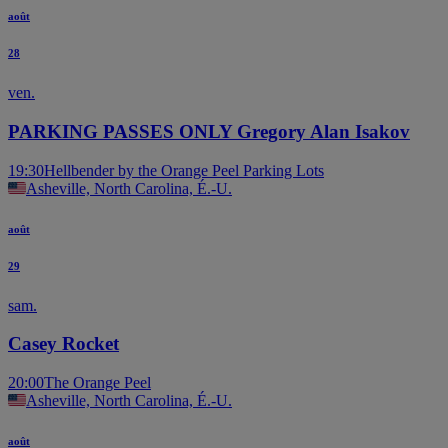
août
28
ven.
PARKING PASSES ONLY Gregory Alan Isakov
19:30
Hellbender by the Orange Peel Parking Lots
Asheville, North Carolina, É.-U.
août
29
sam.
Casey Rocket
20:00
The Orange Peel
Asheville, North Carolina, É.-U.
août