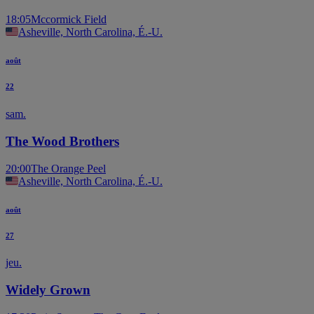
18:05
Mccormick Field
Asheville, North Carolina, É.-U.
août
22
sam.
The Wood Brothers
20:00
The Orange Peel
Asheville, North Carolina, É.-U.
août
27
jeu.
Widely Grown