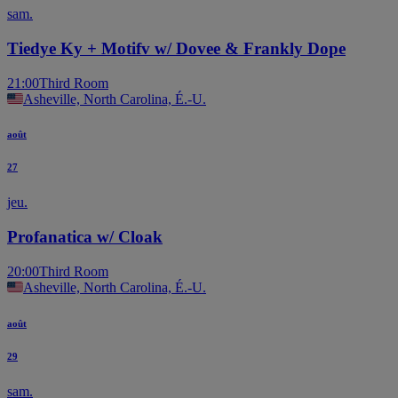
sam.
Tiedye Ky + Motifv w/ Dovee & Frankly Dope
21:00
Third Room
Asheville, North Carolina, É.-U.
août
27
jeu.
Profanatica w/ Cloak
20:00
Third Room
Asheville, North Carolina, É.-U.
août
29
sam.