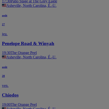
17:30
Patio Stage at The Grey Eagle
Asheville, North Carolina, É.-U.
août
27
jeu.
Penelope Road & Winyah
19:30
The Orange Peel
Asheville, North Carolina, É.-U.
août
28
ven.
Chiodos
19:00
The Orange Peel
Asheville, North Carolina, É.-U.