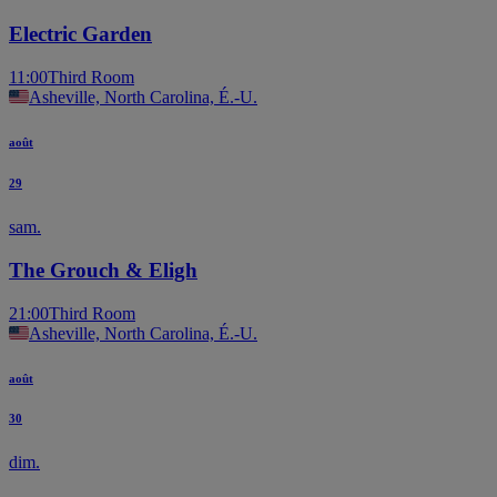
Electric Garden
11:00
Third Room
Asheville, North Carolina, É.-U.
août
29
sam.
The Grouch & Eligh
21:00
Third Room
Asheville, North Carolina, É.-U.
août
30
dim.