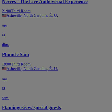
Nerves - The Live Audiovisual Experience
21:00
Third Room
Asheville, North Carolina, É.-U.
sept.
13
dim.
Phuncle Sam
19:00
Third Room
Asheville, North Carolina, É.-U.
sept.
19
sam.
Flamingosis w/ special guests