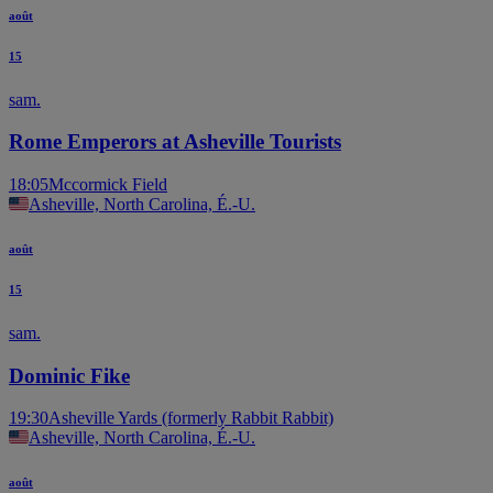
août
15
sam.
Rome Emperors at Asheville Tourists
18:05
Mccormick Field
Asheville, North Carolina, É.-U.
août
15
sam.
Dominic Fike
19:30
Asheville Yards (formerly Rabbit Rabbit)
Asheville, North Carolina, É.-U.
août