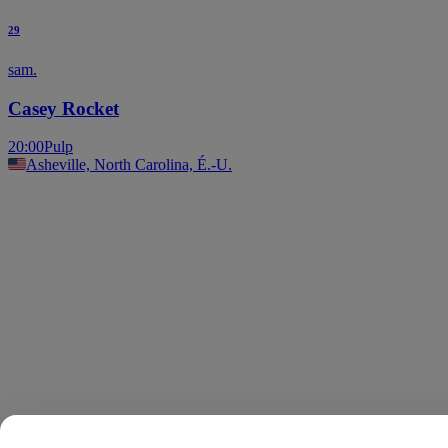
29
sam.
Casey Rocket
20:00
Pulp
Asheville, North Carolina, É.-U.