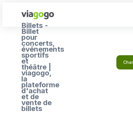
Billets -
Billet
pour
concerts,
événements
sportifs
et
Char
théâtre |
viagogo,
la
plateforme
d'achat
et de
vente de
billets