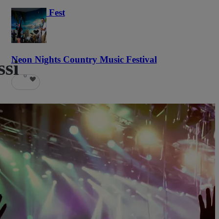
Haunted Fest
58
Neon Nights Country Music Festival
ssi
6