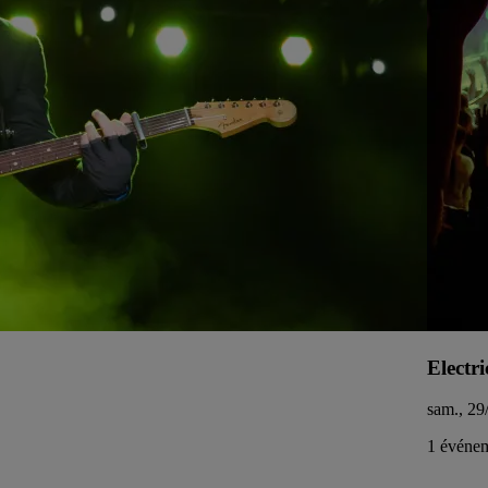
Electri
sam., 29
1 événem