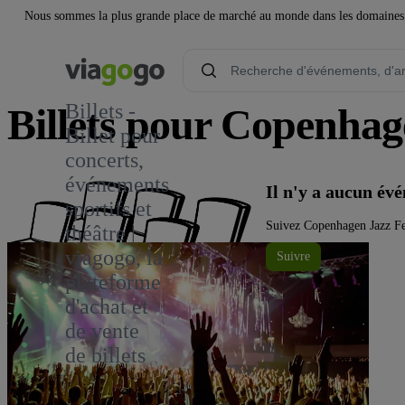
Nous sommes la plus grande place de marché au monde dans les domaines de 
Billets -
Billets pour Copenhag
Billet pour
concerts,
2
événements
Il n'y a aucun é
sportifs et
Suivez Copenhagen Jazz Fes
théâtre |
viagogo, la
Suivre
plateforme
d'achat et
de vente
de billets