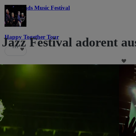
Lost Lands Music Festival
121
Happy Together Tour
Jazz Festival adorent au
111