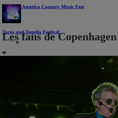
Voices of America Country Music Fest
36
Tacos and Tequila Festival
Les fans de Copenhagen 
689