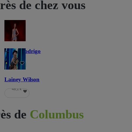
près de chez vous
Olivia Rodrigo
58 k
Lainey Wilson
48,1 k
ès de
Columbus