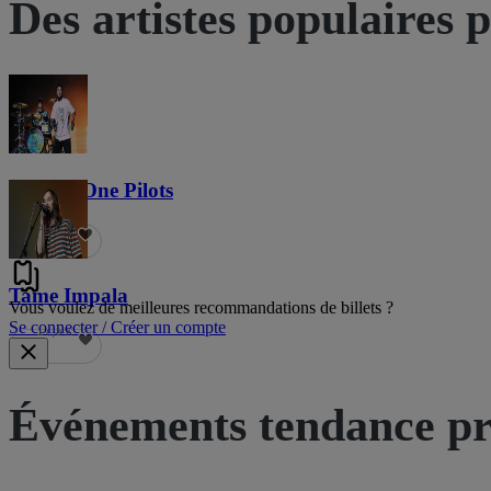
Des artistes populaires 
Twenty One Pilots
36,5 k
Tame Impala
Vous voulez de meilleures recommandations de billets ?
Se connecter / Créer un compte
17,3 k
Événements tendance pr