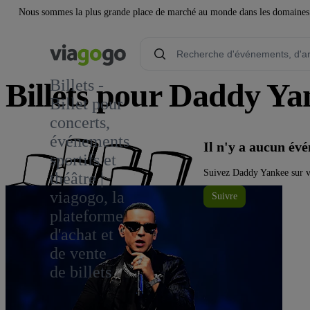
Nous sommes la plus grande place de marché au monde dans les domaines de 
Billets -
Billets pour Daddy Ya
Billet pour
concerts,
932
événements
Il n'y a aucun é
sportifs et
Suivez Daddy Yankee sur vi
théâtre |
viagogo, la
Suivre
plateforme
d'achat et
de vente
de billets