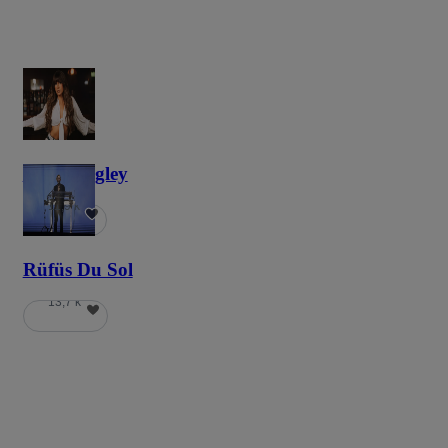
Ella Langley
11,9 k
Rüfüs Du Sol
13,7 k