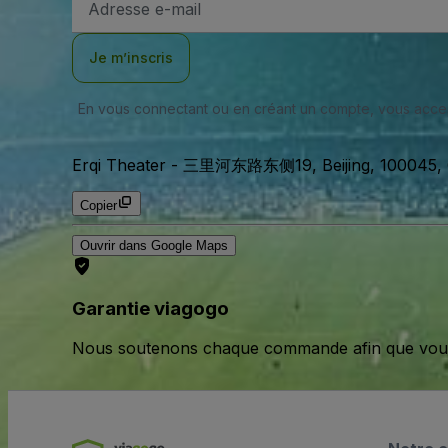
e-
mail
Je m’inscris
En vous connectant ou en créant un compte, vous acc
Erqi Theater
-
三里河东路东侧19, Beijing, 100045, 
Copier
Ouvrir dans Google Maps
Garantie viagogo
Nous soutenons chaque commande afin que vous pu