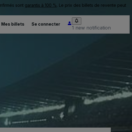
onfirmés sont
garantis à 100 %
. Le prix des billets de revente peut
Mes billets
Se connecter
1 new notification