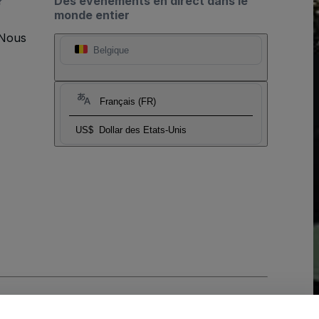
?
Des événements en direct dans le
monde entier
 Nous
Belgique
Français (FR)
US$
Dollar des Etats-Unis