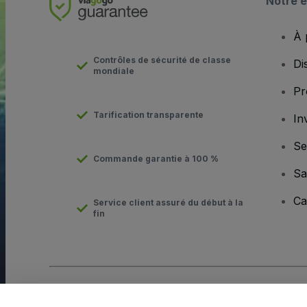
Notre e
À 
Contrôles de sécurité de classe
Di
mondiale
Pr
Tarification transparente
In
Se
Commande garantie à 100 %
Sa
Ca
Service client assuré du début à la
fin
Copyright © viagogo Entertainment Inc 2026
Informations sur l