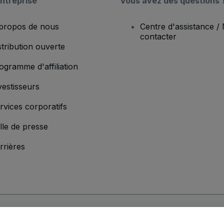
ntreprise
Vous avez des questions 
propos de nous
Centre d'assistance /
contacter
stribution ouverte
ogramme d'affiliation
vestisseurs
rvices corporatifs
lle de presse
rrières
'entreprise