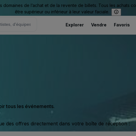
omaines de l’achat et de la revente de billets. Tous les achats c
être supérieur ou inférieur à leur valeur faciale.
Explorer
Vendre
Favoris
oir tous les événements.
ue des offres directement dans votre boîte de réception :