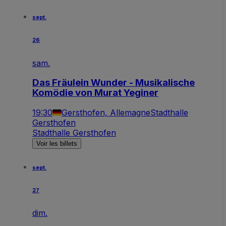
sept.
26
sam.
Das Fräulein Wunder - Musikalische
Komödie von Murat Yeginer
19:30
Gersthofen, Allemagne
Stadthalle
Gersthofen
Stadthalle Gersthofen
Voir les billets
sept.
27
dim.