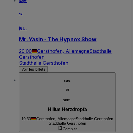
sept.
17
jeu.
Mr. Yasin - The Hypnox Show
20:00
Gersthofen, Allemagne
Stadthalle
Gersthofen
Stadthalle Gersthofen
Voir les billets
sept.
19
sam.
Hillus Herzdropfa
19:30
Gersthofen, Allemagne
Stadthalle Gersthofen
Stadthalle Gersthofen
Complet