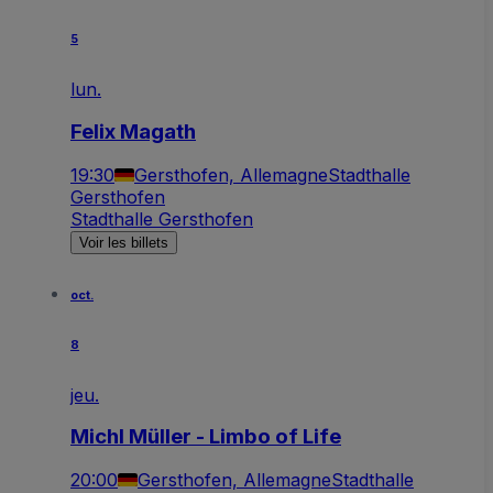
5
lun.
Felix Magath
19:30
Gersthofen, Allemagne
Stadthalle
Gersthofen
Stadthalle Gersthofen
Voir les billets
oct.
8
jeu.
Michl Müller - Limbo of Life
20:00
Gersthofen, Allemagne
Stadthalle