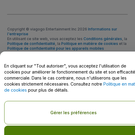
Copyright © viagogo Entertainment Inc 2026
Informations sur
l'entreprise
En utilisant ce site web, vous acceptez les
Conditions générales
, la
Politique de confidentialité
, la
Politique en matière de cookies
et la
Politique de confidentialité pour les appareils mobiles
Ne pas partager mes informations personnelles / Mes choix en
matière de confidentialité
En cliquant sur "Tout autoriser", vous acceptez l'utilisation de
cookies pour améliorer le fonctionnement du site et son efficacit
commerciale. Dans le cas contraire, nous n'utiliserons que les
cookies strictement nécessaires. Consultez notre
Politique en mat
de cookies
pour plus de détails.
Gérer les préférences