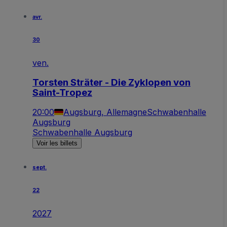
avr.
30
ven.
Torsten Sträter - Die Zyklopen von
Saint-Tropez
20:00
Augsburg, Allemagne
Schwabenhalle
Augsburg
Schwabenhalle Augsburg
Voir les billets
sept.
22
2027