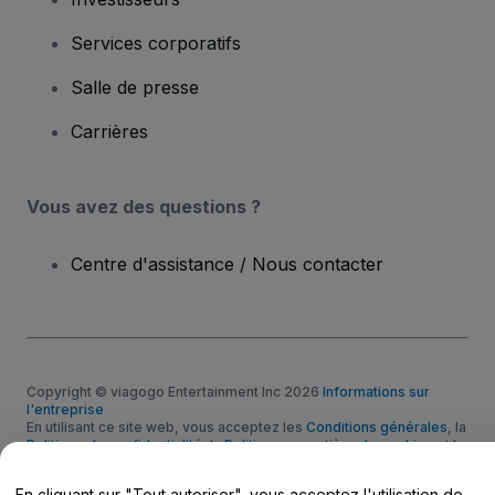
Services corporatifs
Salle de presse
Carrières
Vous avez des questions ?
Centre d'assistance / Nous contacter
Copyright © viagogo Entertainment Inc 2026
Informations sur
l'entreprise
En utilisant ce site web, vous acceptez les
Conditions générales
, la
Politique de confidentialité
, la
Politique en matière de cookies
et la
Politique de confidentialité pour les appareils mobiles
Ne pas partager mes informations personnelles / Mes choix en
En cliquant sur "Tout autoriser", vous acceptez l'utilisation de