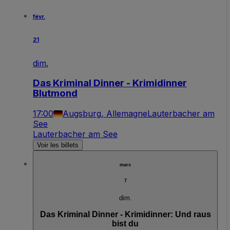
févr.
21
dim.
Das Kriminal Dinner - Krimidinner
Blutmond
17:00
Augsburg, Allemagne
Lauterbacher am
See
Lauterbacher am See
Voir les billets
mars
7
dim.
Das Kriminal Dinner - Krimidinner: Und raus
bist du