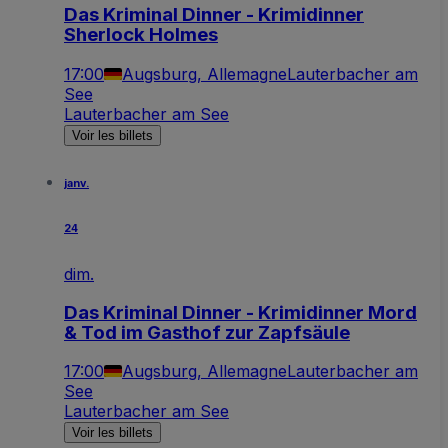
Das Kriminal Dinner - Krimidinner
Sherlock Holmes
17:00
Augsburg, Allemagne
Lauterbacher am
See
Lauterbacher am See
Voir les billets
janv.
24
dim.
Das Kriminal Dinner - Krimidinner Mord
& Tod im Gasthof zur Zapfsäule
17:00
Augsburg, Allemagne
Lauterbacher am
See
Lauterbacher am See
Voir les billets