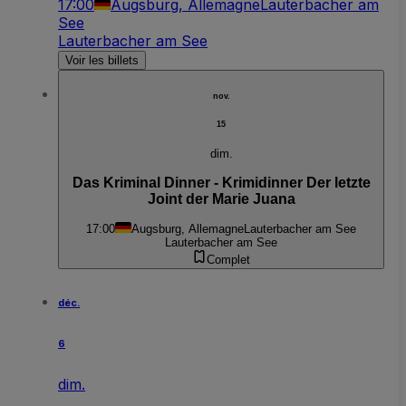
17:00
Augsburg, Allemagne
Lauterbacher am
See
Lauterbacher am See
Voir les billets
nov.
15
dim.
Das Kriminal Dinner - Krimidinner Der letzte
Joint der Marie Juana
17:00
Augsburg, Allemagne
Lauterbacher am See
Lauterbacher am See
Complet
déc.
6
dim.