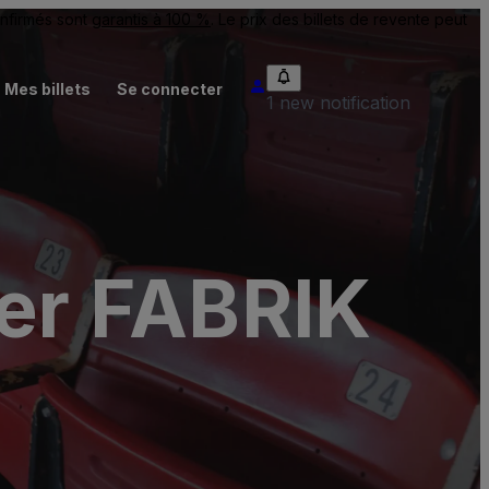
onfirmés sont
garantis à 100 %
. Le prix des billets de revente peut
Mes billets
Se connecter
1 new notification
der FABRIK