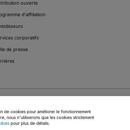
stribution ouverte
ogramme d'affiliation
vestisseurs
rvices corporatifs
lle de presse
rrières
'entreprise
s
, la
Politique de confidentialité
, la
Politique en matière de cookies
et la
Poli
tion de cookies pour améliorer le fonctionnement
matière de confidentialité
ire, nous n'utiliserons que les cookies strictement
okies
pour plus de détails.