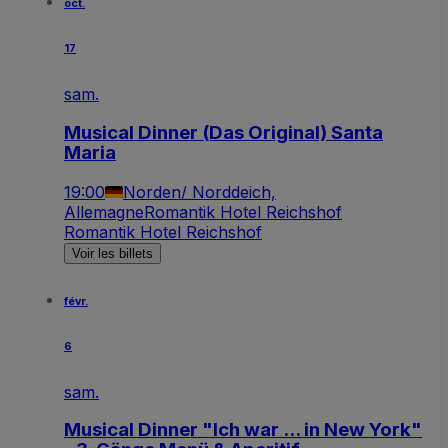
oct.
17
sam.
Musical Dinner (Das Original) Santa
Maria
19:00
Norden/ Norddeich,
Allemagne
Romantik Hotel Reichshof
Romantik Hotel Reichshof
Voir les billets
févr.
6
sam.
Musical Dinner "Ich war ... in New York"