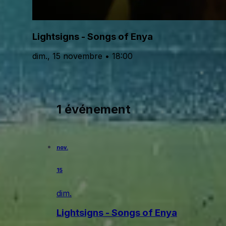
Lightsigns - Songs of Enya
dim., 15 novembre • 18:00
1 événement
nov.
15
dim.
Lightsigns - Songs of Enya