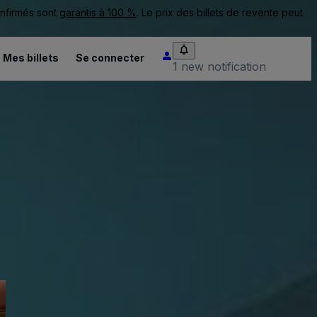
onfirmés sont
garantis à 100 %
. Le prix des billets de revente peut
Mes billets
Se connecter
1 new notification