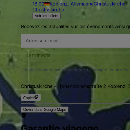
18:00
Koblenz, Allemagne
Christuskirche
Christuskirche
Voir les billets
Recevez les actualités sur les événements ainsi q
Adresse
e-
mail
Je m’inscris
En vous connectant ou en créant un compte, vous acc
Christuskirche
-
Hohenzollernstraße 2 Koblenz, 
Copier
Ouvrir dans Google Maps
Garantie viagogo