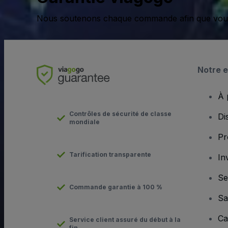
Nous soutenons chaque commande afin que vous pu
Notre e
À 
Contrôles de sécurité de classe
Di
mondiale
Pr
Tarification transparente
In
Se
Commande garantie à 100 %
Sa
Ca
Service client assuré du début à la
fin