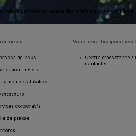
issiez acheter et vendre des billets en toute confiance.
ntreprise
Vous avez des questions 
propos de nous
Centre d'assistance /
contacter
stribution ouverte
ogramme d'affiliation
vestisseurs
rvices corporatifs
lle de presse
rrières