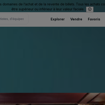
omaines de l’achat et de la revente de billets. Tous les achats c
être supérieur ou inférieur à leur valeur faciale.
Explorer
Vendre
Favoris