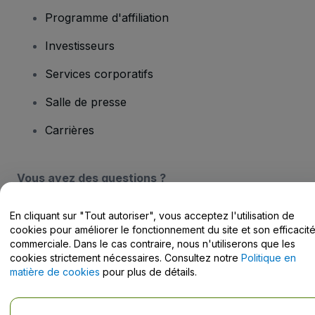
Programme d'affiliation
Investisseurs
Services corporatifs
Salle de presse
Carrières
Vous avez des questions ?
Centre d'assistance / Nous contacter
En cliquant sur "Tout autoriser", vous acceptez l'utilisation de
cookies pour améliorer le fonctionnement du site et son efficacit
commerciale. Dans le cas contraire, nous n'utiliserons que les
cookies strictement nécessaires. Consultez notre
Politique en
matière de cookies
pour plus de détails.
Copyright © viagogo Entertainment Inc 2026
Informations sur
l'entreprise